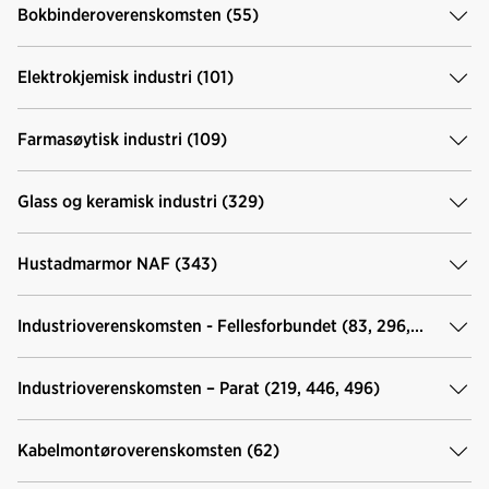
o
d
t
Bokbinderoverenskomsten (55)
o
I
k
n
Elektrokjemisk industri (101)
Farmasøytisk industri (109)
Glass og keramisk industri (329)
Hustadmarmor NAF (343)
Industrioverenskomsten - Fellesforbundet (83, 296,
352)
Industrioverenskomsten – Parat (219, 446, 496)
Kabelmontøroverenskomsten (62)