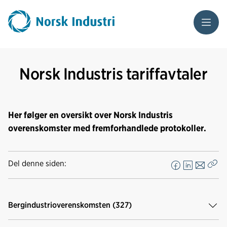
Meny
Norsk Industris tariffavtaler
Her følger en oversikt over Norsk Industris
overenskomster med fremforhandlede protokoller.
Del denne siden:
F
L
E
Kop
a
i
-
len
c
n
p
Bergindustrioverenskomsten (327)
e
k
o
b
e
s