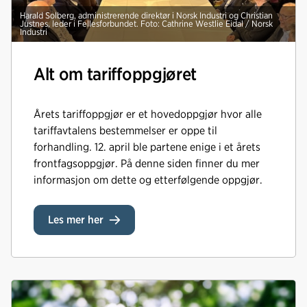
Harald Solberg, administrerende direktør i Norsk Industri og Christian
Justnes, leder i Fellesforbundet. Foto: Cathrine Westlie Eidal / Norsk
Industri
Alt om tariffoppgjøret
Årets tariffoppgjør er et hovedoppgjør hvor alle
tariffavtalens bestemmelser er oppe til
forhandling. 12. april ble partene enige i et årets
frontfagsoppgjør. På denne siden finner du mer
informasjon om dette og etterfølgende oppgjør.
Les mer her