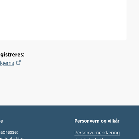
gistreres:
skjema
se
Personvern og vilkår
adresse:
Personvernerklæring
slivets Hus