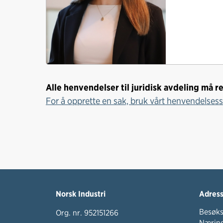
i
n
g
e
n
Alle henvendelser til juridisk avdeling må re
For å opprette en sak, bruk vårt henvendelses
Norsk Industri
Adres
Besøks
Org. nr. 952151266
Næring