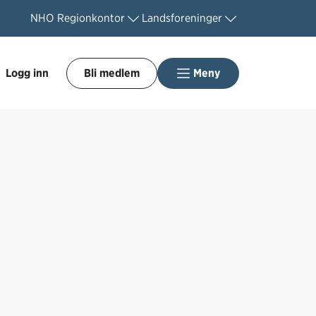
NHO
Regionkontor
Landsforeninger
Logg inn
Bli medlem
Meny