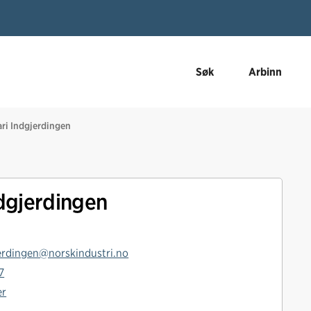
Søk
Arbinn
ri Indgjerdingen
dgjerdingen
erdingen@norskindustri.no
7
er