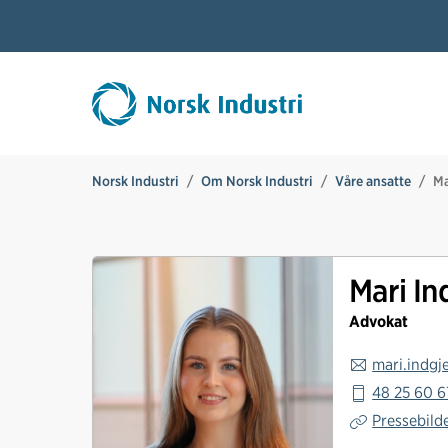
Norsk Industri
Om Norsk Industri
Våre ansatte
Ma
M
a
r
i
Mari In
I
n
Advokat
d
g
mari.indgj
j
48 25 60 6
e
r
Pressebild
d