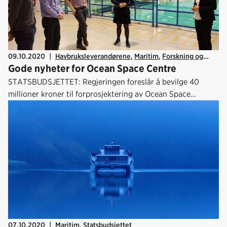
09.10.2020
|
Havbruksleverandørene
,
Maritim
,
Forskning og
Gode nyheter for Ocean Space Centre
innovasjon
,
Statsbudsjettet
STATSBUDSJETTET: Regjeringen foreslår å bevilge 40
millioner kroner til forprosjektering av Ocean Space
Laboratories. Dette er en veldig god nyhet for alle
havnæringene.
07.10.2020
|
Maritim
,
Statsbudsjettet