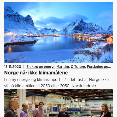
13.11.2020
|
Elektro og energi
,
Maritim
,
Offshore
,
Forskning og
Norge når ikke klimamålene
innovasjon
,
Energi og klima
I en ny energi- og klimarapport slås det fast at Norge ikke
vil nå klimamålene i 2030 eller 2050. Norsk Industri
etterlyser politisk besluttsomhet i møte med omstillingen
av norsk økonomi og energisektor.