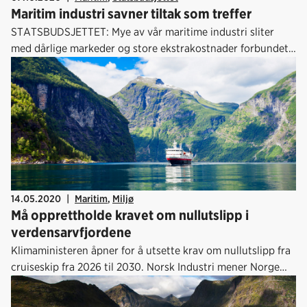
Maritim industri savner tiltak som treffer
STATSBUDSJETTET: Mye av vår maritime industri sliter
med dårlige markeder og store ekstrakostnader forbundet
med korona. Regjeringen har kommet med tiltak under
krisen i sommer, og også nå i statsbudsjettet.
14.05.2020
|
Maritim
,
Miljø
Må opprettholde kravet om nullutslipp i
verdensarvfjordene
Klimaministeren åpner for å utsette krav om nullutslipp fra
cruiseskip fra 2026 til 2030. Norsk Industri mener Norge
må opprettholde kravet om nullutslipp i verdensarvfjordene
fra 2026.