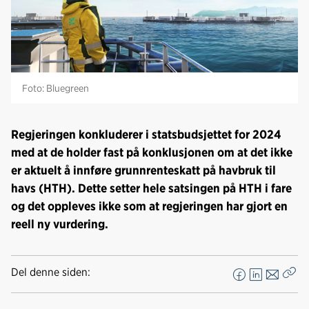
Foto: Bluegreen
Regjeringen konkluderer i statsbudsjettet for 2024
med at de holder fast på konklusjonen om at det ikke
er aktuelt å innføre grunnrenteskatt på havbruk til
havs (HTH). Dette setter hele satsingen på HTH i fare
og det oppleves ikke som at regjeringen har gjort en
reell ny vurdering.
Del denne siden:
F
L
E
Kop
a
i
-
len