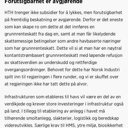
Forutsigbarhet er avgjørende
HTH trenger ikke subsidier for å lykkes, men forutsigbarhet
på fremtidig beskatning er avgjørende. Derfor er det eneste
som kan skape ro om dette at det innføres en
grunnrenteskatt fra dag en, samt at man får likelydende
skattemessige betingelser som andre havbaserte næringer
som har grunnrenteskatt. Dette vil si at man har en nøytral
kontantstrømbasert grunnrenteskatt med løpende refusjon
av skatteverdien av underskudd og rettferdige
overgangsordninger. Behovet for dette har Norsk Industri
spilt inn til regjeringen i flere runder, og vi er skuffet over
at regjeringen ikke har tatt dette på alvor.
Infrastrukturen som etableres til havs vil være en del av en
verdikjede og krever store investeringer i infrastruktur også
på land. I tillegg til etablering av anlegg i havet må
tilhørende smoltanlegg, slakterier, logistikk og beredskap
videreutvikles. Særlige krav til HMS, ytre miljø, biosikkerhet