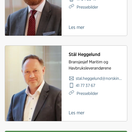
Pressebilder
Les mer
Stål Heggelund
Bransjesjef Maritim og
Havbruksleverandørene
stal.heggelund@norskindustri.no
41 77 37 67
Pressebilder
Les mer