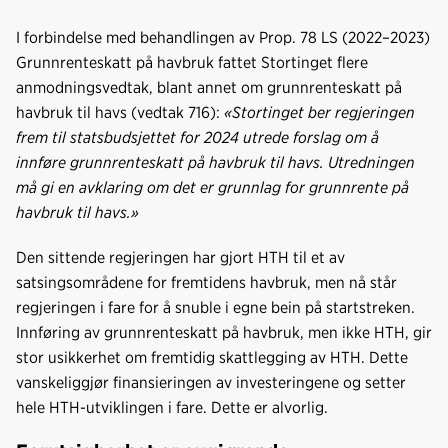
c
n
p
e
k
o
I forbindelse med behandlingen av Prop. 78 LS (2022–2023)
b
e
s
Grunnrenteskatt på havbruk fattet Stortinget flere
o
d
t
anmodningsvedtak, blant annet om grunnrenteskatt på
o
I
havbruk til havs (vedtak 716):
«Stortinget ber regjeringen
k
n
frem til statsbudsjettet for 2024 utrede forslag om å
innføre grunnrenteskatt på havbruk til havs. Utredningen
må gi en avklaring om det er grunnlag for grunnrente på
havbruk til havs.»
Den sittende regjeringen har gjort HTH til et av
satsingsområdene for fremtidens havbruk, men nå står
regjeringen i fare for å snuble i egne bein på startstreken.
Innføring av grunnrenteskatt på havbruk, men ikke HTH, gir
stor usikkerhet om fremtidig skattlegging av HTH. Dette
vanskeliggjør finansieringen av investeringene og setter
hele HTH-utviklingen i fare. Dette er alvorlig.