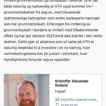
innføre grunnrenteskatt på fjordbasert havbruk, så er det
både naturlig og nødvendig at HTH også kommer inn i
grunnrenteskatten fra dag en, med tilsvarende
skattemessige betingelser som andre havbaserte næringer
som har grunnrenteskatt. Erfaringen fra innføring av
grunnrenteskatt i fjordene er innført med tilbakevirkende
effekt og har per oktober 2023 ennå ikke klarhet i den reelle
skatten. Dette gjør at aktørene som vil satse på HTH er
naturlig skeptiske til å investere i en ny næring, hvor
rammebetingelsene kan bli justert i etterkant, hvor
myndighetene forsyner seg av oppsiden.
Kristoffer Alexander
Rolland
Fagsjef
kristoffer.rolland@norskindustri.no
47 64 83 47