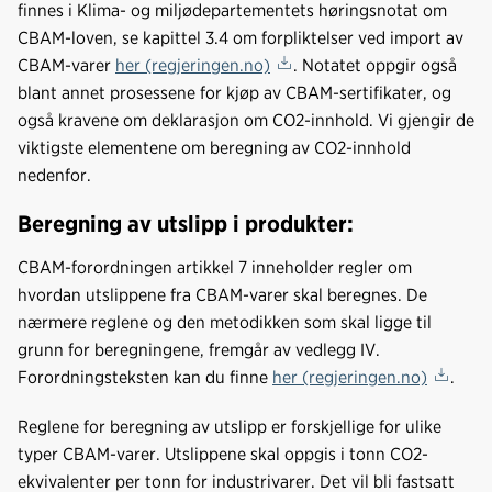
finnes i Klima- og miljødepartementets høringsnotat om
CBAM-loven, se kapittel 3.4 om forpliktelser ved import av
CBAM-varer
her (regjeringen.no)
. Notatet oppgir også
blant annet prosessene for kjøp av CBAM-sertifikater, og
også kravene om deklarasjon om CO2-innhold. Vi gjengir de
viktigste elementene om beregning av CO2-innhold
nedenfor.
Beregning av utslipp i produkter:
CBAM-forordningen artikkel 7 inneholder regler om
hvordan utslippene fra CBAM-varer skal beregnes. De
nærmere reglene og den metodikken som skal ligge til
grunn for beregningene, fremgår av vedlegg IV.
Forordningsteksten kan du finne
her (regjeringen.no)
.
Reglene for beregning av utslipp er forskjellige for ulike
typer CBAM-varer. Utslippene skal oppgis i tonn CO2-
ekvivalenter per tonn for industrivarer. Det vil bli fastsatt