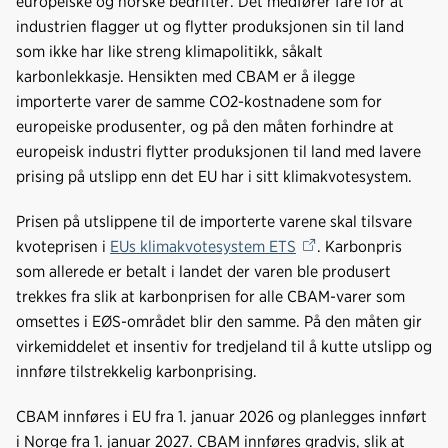
europeiske og norske bedrifter. Det medfører fare for at
industrien flagger ut og flytter produksjonen sin til land
som ikke har like streng klimapolitikk, såkalt
karbonlekkasje. Hensikten med CBAM er å ilegge
importerte varer de samme CO2-kostnadene som for
europeiske produsenter, og på den måten forhindre at
europeisk industri flytter produksjonen til land med lavere
prising på utslipp enn det EU har i sitt klimakvotesystem.
Prisen på utslippene til de importerte varene skal tilsvare
kvoteprisen i
EUs klimakvotesystem ETS
. Karbonpris
som allerede er betalt i landet der varen ble produsert
trekkes fra slik at karbonprisen for alle CBAM-varer som
omsettes i EØS-området blir den samme. På den måten gir
virkemiddelet et insentiv for tredjeland til å kutte utslipp og
innføre tilstrekkelig karbonprising.
CBAM innføres i EU fra 1. januar 2026 og planlegges innført
i Norge fra 1. januar 2027. CBAM innføres gradvis, slik at