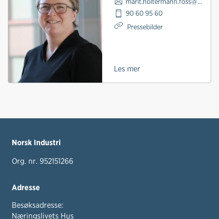
marit.holtermann.foss@norskindustri.no
90 60 95 60
Pressebilder
Les mer
Norsk Industri
Org. nr. 952151266
Adresse
Besøksadresse:
Næringslivets Hus