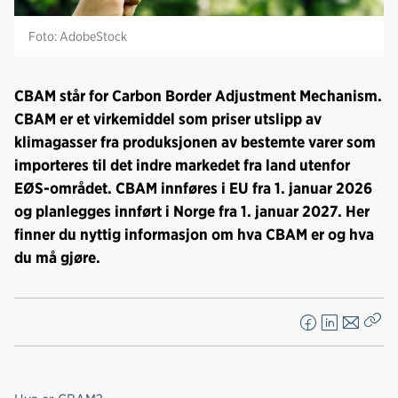
Foto: AdobeStock
CBAM står for Carbon Border Adjustment Mechanism.
CBAM er et virkemiddel som priser utslipp av
klimagasser fra produksjonen av bestemte varer som
importeres til det indre markedet fra land utenfor
EØS-området. CBAM innføres i EU fra 1. januar 2026
og planlegges innført i Norge fra 1. januar 2027. Her
finner du nyttig informasjon om hva CBAM er og hva
du må gjøre.
F
L
E
Kop
a
i
-
len
c
n
p
e
k
o