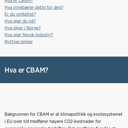
Hva er CBAM?
b
e
s
Hva innebærer dette for deg?
o
d
t
Er du omfattet?
o
I
Hva gjør du nå?
k
n
Hva skjer i Norge?
Hva gjør Norsk Industri?
Nyttige lenker
Hva er CBAM?
Bakgrunnen for CBAM er at klimapolitikk og kvotesystemet
i EU over tid medfører høyere CO2-kostnader for