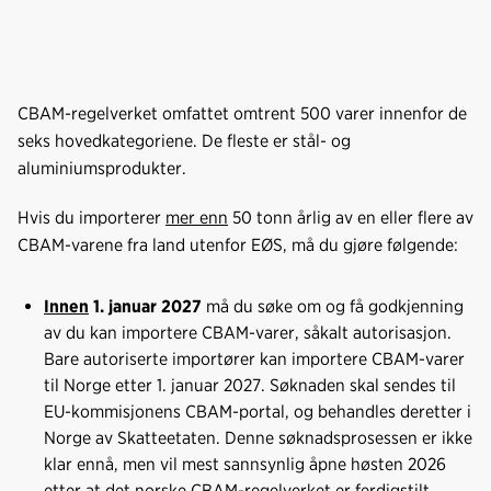
CBAM-regelverket omfattet omtrent 500 varer innenfor de
seks hovedkategoriene. De fleste er stål- og
aluminiumsprodukter.
Hvis du importerer
mer enn
50 tonn årlig av en eller flere av
CBAM-varene fra land utenfor EØS, må du gjøre følgende:
Innen
1. januar 2027
må du søke om og få godkjenning
av du kan importere CBAM-varer, såkalt autorisasjon.
Bare autoriserte importører kan importere CBAM-varer
til Norge etter 1. januar 2027. Søknaden skal sendes til
EU-kommisjonens CBAM-portal, og behandles deretter i
Norge av Skatteetaten. Denne søknadsprosessen er ikke
klar ennå, men vil mest sannsynlig åpne høsten 2026
etter at det norske CBAM-regelverket er ferdigstilt.