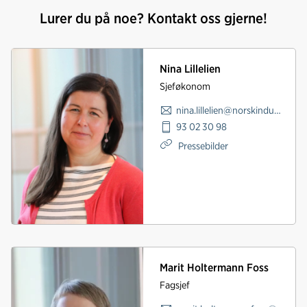
Lurer du på noe? Kontakt oss gjerne!
Nina Lillelien
Sjeføkonom
nina.lillelien@norskindustri.no
93 02 30 98
Pressebilder
Marit Holtermann Foss
Fagsjef