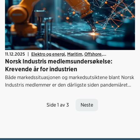
11.12.2025
|
Elektro og energi
,
Maritim
,
Offshore
,
Norsk Industris medlemsundersøkelse:
Teknobedriftene
,
Økonomi
,
Arbeidsliv
,
Kraftforedlende industri
Krevende år for industrien
Både markedssituasjonen og markedsutsiktene blant Norsk
Industris medlemmer er den dårligste siden pandemiåret
2020.
Side 1 av 3
Neste