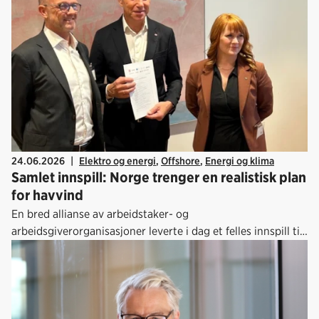
24.06.2026
|
Elektro og energi
,
Offshore
,
Energi og klima
Samlet innspill: Norge trenger en realistisk plan
for havvind
En bred allianse av arbeidstaker- og
arbeidsgiverorganisasjoner leverte i dag et felles innspill til
regjeringens videre arbeid med havvind. Budskapet er klart:
Norge trenger en realistisk og helhetlig plan som gjør det
mulig å realisere nye havvindprosjekter på norsk sokkel.