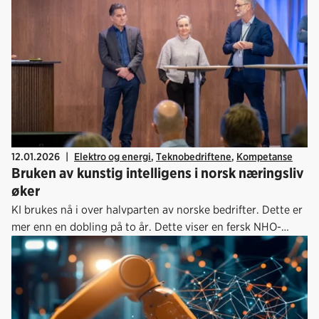
12.01.2026
|
Elektro og energi
,
Teknobedriftene
,
Kompetanse
Bruken av kunstig intelligens i norsk næringsliv
øker
KI brukes nå i over halvparten av norske bedrifter. Dette er
mer enn en dobling på to år. Dette viser en fersk NHO-
rapport som er utarbeidet av Samfunnsøkonomisk Analyse
(SØA) for NHO, Abelia, NHO Elektro, Fornybar Norge og
Norsk Industri.