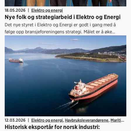
18.05.2026
|
Elektro og energi
Nye folk og strategiarbeid i Elektro og Energi
Det nye styret i Elektro og Energi er godt i gang med å
følge opp bransjeforeningens strategi. Målet er å øke
markedspotensialet for medlemmene.
12.03.2026
|
Elektro og energi
,
Havbruksleverandørene
,
Maritim
,
Historisk eksportår for norsk industri:
Offshore
,
Økonomi
,
Designindustrien
,