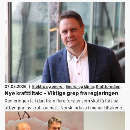
07.08.2026
|
Elektro og energi
,
Energi og klima
,
Kraftforedlende
Nye krafttiltak: - Viktige grep fra regjeringen
industri
Regjeringen la i dag fram flere forslag som skal få fart på
utbygging av kraft og nett. Norsk Industri mener tiltakene
er gode, og det haster å få disse på plass.