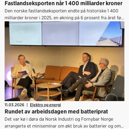
Kraftforedlende industri
Fastlandseksporten når 1 400 milliarder kroner
Den norske fastlandseksporten endte på historiske 1 400
milliarder kroner i 2025, en økning på 6 prosent fra året før.
Dette kommer fram i Eksportmeldingen 2026 som ble
lansert 10. mars.
11.03.2026
|
Elektro og energi
Rundet av arbeidsdagen med batteriprat
Det var kø i døra da Norsk Industri og Fornybar Norge
arrangerte et miniseminar om økt bruk av batterier og om