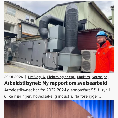
status og muligheter i den norske batteriverdikjeden.
29.01.2026
|
HMS og IA
,
Elektro og energi
,
Maritim
,
Korrosjon,
Arbeidstilsynet: Ny rapport om sveisearbeid
isolering, stillas
,
Offshore
,
Teknobedriftene
,
Designindustrien
,
Kraftforedlende industri
Arbeidstilsynet har fra 2022-2024 gjennomført 531 tilsyn i
ulike næringer, hovedsakelig industri. Nå foreligger
resultatene.