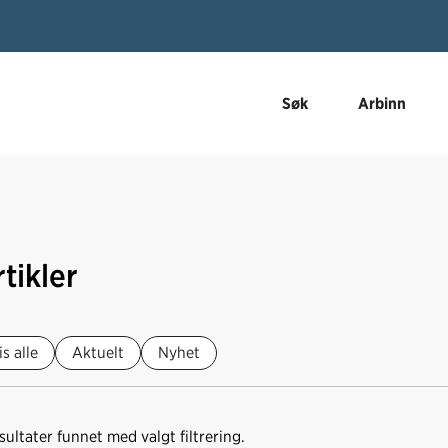
Søk
Arbinn
tikler
is alle
Aktuelt
Nyhet
sultater funnet med valgt filtrering.