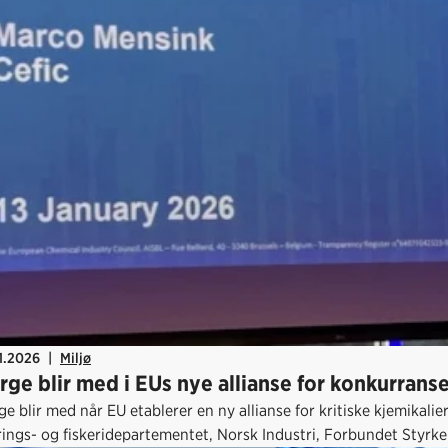
1.2026
|
Miljø
rge blir med i EUs nye allianse for konkurransek
e blir med når EU etablerer en ny allianse for kritiske kjemikalie
ings- og fiskeridepartementet, Norsk Industri, Forbundet Styrke 