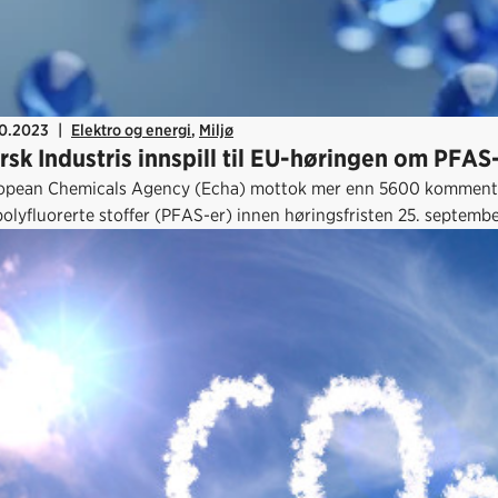
10.2023
|
Elektro og energi
,
Miljø
rsk Industris innspill til EU-høringen om PFAS
opean Chemicals Agency (Echa) mottok mer enn 5600 kommentarer
polyfluorerte stoffer (PFAS-er) innen høringsfristen 25. septemb