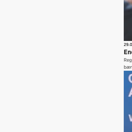
29.
En
Reg
bær