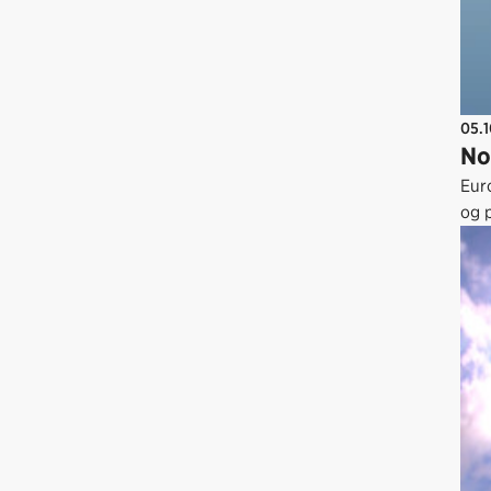
05.
No
Eur
og 