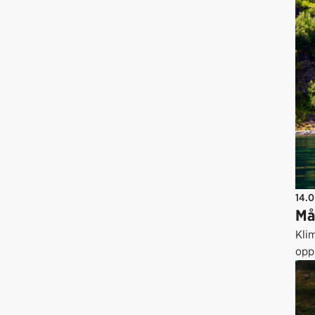
14.
Må
Klim
opp