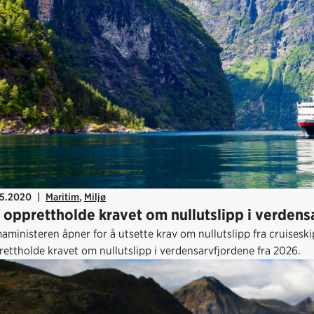
05.2020
|
Maritim
,
Miljø
 opprettholde kravet om nullutslipp i verdens
aministeren åpner for å utsette krav om nullutslipp fra cruisesk
rettholde kravet om nullutslipp i verdensarvfjordene fra 2026.