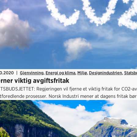
10.2020
|
Gjenvinning
,
Energi og klima
,
Miljø
,
Designindustrien
,
Statsb
rner viktig avgiftsfritak
TSBUDSJETTET: Regjeringen vil fjerne et viktig fritak for CO2-av
tforedlende prosesser. Norsk Industri mener at dagens fritak bør vi