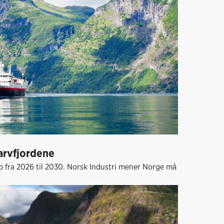
arvfjordene
ip fra 2026 til 2030. Norsk Industri mener Norge må