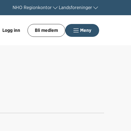
NHO
Regionkontor
Landsforeninger
Logg inn
Bli medlem
Meny