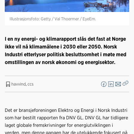
Illustrasjonsfoto: Getty / Val Thoermer / EyeEm.
I en ny energi- og klimarapport slås det fast at Norge
ikke vil nå klimamålene i 2030 eller 2050. Norsk
Industri etterlyser politisk besluttsomhet i møte med
omstillingen av norsk økonomi og energisektor.
havvind
,
ccs
F
L
E
Kop
a
i
-
len
c
n
p
e
k
o
Det er bransjeforeningen Elektro og Energi i Norsk Industri
b
e
s
som har bestilt rapporten fra DNV GL. DNV GL har tidligere
o
d
t
laget globale fremskrivninger for energiutviklingen i
o
I
verden, men denne gangen har de utelukkende fokusert på