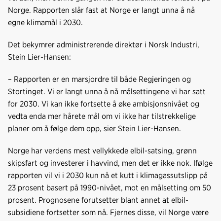
k
n
Norge. Rapporten slår fast at Norge er langt unna å nå
egne klimamål i 2030.
Det bekymrer administrerende direktør i Norsk Industri,
Stein Lier-Hansen:
– Rapporten er en marsjordre til både Regjeringen og
Stortinget. Vi er langt unna å nå målsettingene vi har satt
for 2030. Vi kan ikke fortsette å øke ambisjonsnivået og
vedta enda mer hårete mål om vi ikke har tilstrekkelige
planer om å følge dem opp, sier Stein Lier-Hansen.
Norge har verdens mest vellykkede elbil-satsing, grønn
skipsfart og investerer i havvind, men det er ikke nok. Ifølge
rapporten vil vi i 2030 kun nå et kutt i klimagassutslipp på
23 prosent basert på 1990-nivået, mot en målsetting om 50
prosent. Prognosene forutsetter blant annet at elbil-
subsidiene fortsetter som nå. Fjernes disse, vil Norge være