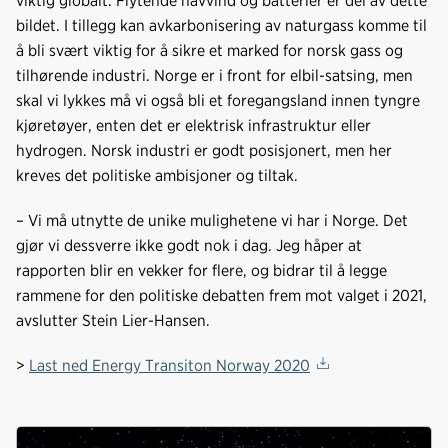
viktig globalt. Flytende havvind og batterier er del av dette
bildet. I tillegg kan avkarbonisering av naturgass komme til
å bli svært viktig for å sikre et marked for norsk gass og
tilhørende industri. Norge er i front for elbil-satsing, men
skal vi lykkes må vi også bli et foregangsland innen tyngre
kjøretøyer, enten det er elektrisk infrastruktur eller
hydrogen. Norsk industri er godt posisjonert, men her
kreves det politiske ambisjoner og tiltak.
– Vi må utnytte de unike mulighetene vi har i Norge. Det
gjør vi dessverre ikke godt nok i dag. Jeg håper at
rapporten blir en vekker for flere, og bidrar til å legge
rammene for den politiske debatten frem mot valget i 2021,
avslutter Stein Lier-Hansen.
>
Last ned Energy Transiton Norway 2020