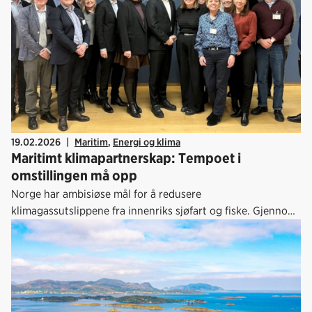
19.02.2026
|
Maritim
,
Energi og klima
Maritimt klimapartnerskap: Tempoet i
omstillingen må opp
Norge har ambisiøse mål for å redusere
klimagassutslippene fra innenriks sjøfart og fiske. Gjennom
klimapartnerskapet styrkes samarbeidet som skal sikre
høyere tempo i omstillingen. 9. februar ble det femte møtet
i partnerskapet avholdt hos Nærings- og
fiskeridepartementet.