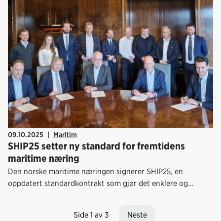
Sjøforsvarets nye standardiserte fartøy.
09.10.2025
|
Maritim
SHIP25 setter ny standard for fremtidens
maritime næring
Den norske maritime næringen signerer SHIP25, en
oppdatert standardkontrakt som gjør det enklere og
tryggere å bygge skip tilpasset dagens krav.
Side 1 av 3
Neste