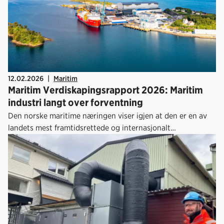
12.02.2026
|
Maritim
Maritim Verdiskapingsrapport 2026: Maritim
industri langt over forventning
Den norske maritime næringen viser igjen at den er en av
landets mest framtidsrettede og internasjonalt
konkurransedyktige industriklynger. Dette viser Maritim
Verdiskapingsrapport 2026 fra Maritimt Forum som ble
overlevert til fiskeri- og havminister Marianne Sivertsen
Næss 4. februar.