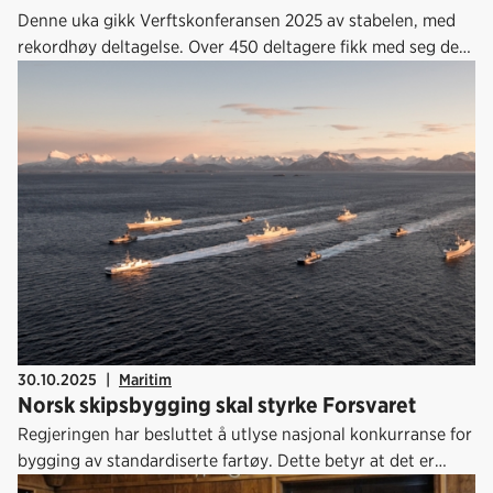
Denne uka gikk Verftskonferansen 2025 av stabelen, med
rekordhøy deltagelse. Over 450 deltagere fikk med seg det
siste fra næringa, hvor nyheten om at Regjeringen har
besluttet å utlyse nasjonal konkurranse for bygging av
standardiserte fartøy var blant hovedtemaene.
30.10.2025
|
Maritim
Norsk skipsbygging skal styrke Forsvaret
Regjeringen har besluttet å utlyse nasjonal konkurranse for
bygging av standardiserte fartøy. Dette betyr at det er
norske bedrifter som får konkurrere om å bygge