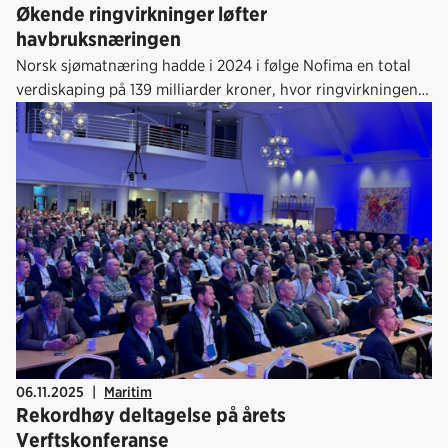
Økende ringvirkninger løfter
havbruksnæringen
Norsk sjømatnæring hadde i 2024 i følge Nofima en total
verdiskaping på 139 milliarder kroner, hvor ringvirkningene
nå er større enn kjernevirksomheten.
06.11.2025
|
Maritim
Rekordhøy deltagelse på årets
Verftskonferanse