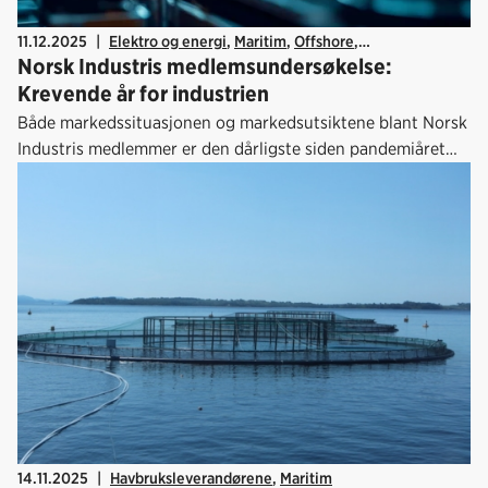
11.12.2025
|
Elektro og energi
,
Maritim
,
Offshore
,
Norsk Industris medlemsundersøkelse:
Teknobedriftene
,
Økonomi
,
Arbeidsliv
,
Kraftforedlende industri
Krevende år for industrien
Både markedssituasjonen og markedsutsiktene blant Norsk
Industris medlemmer er den dårligste siden pandemiåret
2020.
14.11.2025
|
Havbruksleverandørene
,
Maritim