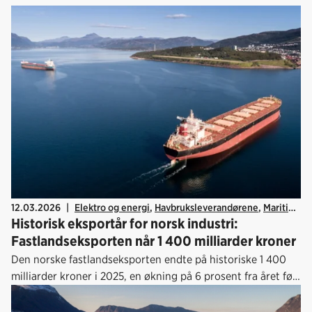
12.03.2026
|
Elektro og energi
,
Havbruksleverandørene
,
Maritim
,
Historisk eksportår for norsk industri:
Offshore
,
Økonomi
,
Designindustrien
,
Kraftforedlende industri
Fastlandseksporten når 1 400 milliarder kroner
Den norske fastlandseksporten endte på historiske 1 400
milliarder kroner i 2025, en økning på 6 prosent fra året før.
Dette kommer fram i Eksportmeldingen 2026 som ble
lansert 10. mars.