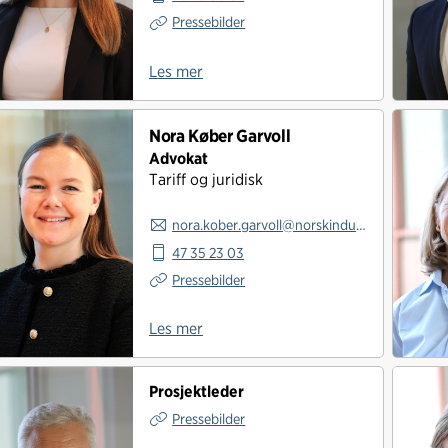
Pressebilder
Les mer
Nora Køber Garvoll
Advokat
Tariff og juridisk
nora.kober.garvoll@norskindustri.no
47 35 23 03
Pressebilder
Les mer
Prosjektleder
Pressebilder