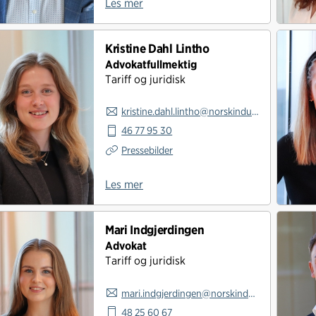
Les mer
Kristine Dahl Lintho
Advokatfullmektig
Tariff og juridisk
kristine.dahl.lintho@norskindustri.no
46 77 95 30
Pressebilder
Les mer
Mari Indgjerdingen
Advokat
Tariff og juridisk
mari.indgjerdingen@norskindustri.no
48 25 60 67