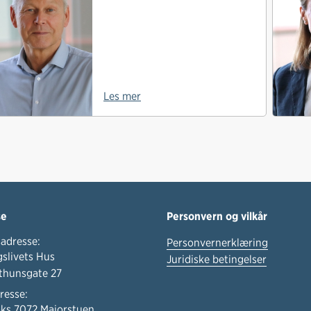
Les mer
se
Personvern og vilkår
adresse:
Personvernerklæring
slivets Hus
Juridiske betingelser
thunsgate 27
resse:
ks 7072 Majorstuen