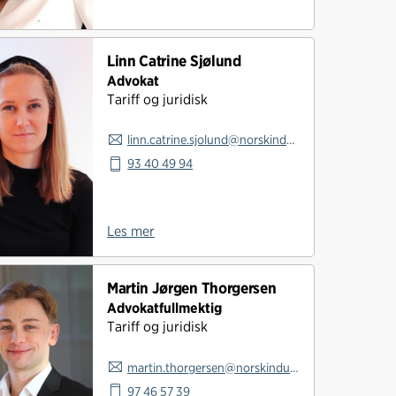
Linn Catrine Sjølund
Advokat
Tariff og juridisk
linn.catrine.sjolund@norskindustri.no
93 40 49 94
Les mer
Martin Jørgen Thorgersen
Advokatfullmektig
Tariff og juridisk
martin.thorgersen@norskindustri.no
97 46 57 39