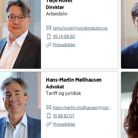
Terje Hovet
Direktør
Arbeidsliv
terje.hovet@norskindustri.no
95 14 08 60
Pressebilder
Hans-Martin Møllhausen
Advokat
Tariff og juridisk
hans-martin.mollhausen@norskindustri.no
91 88 82 07
Pressebilder