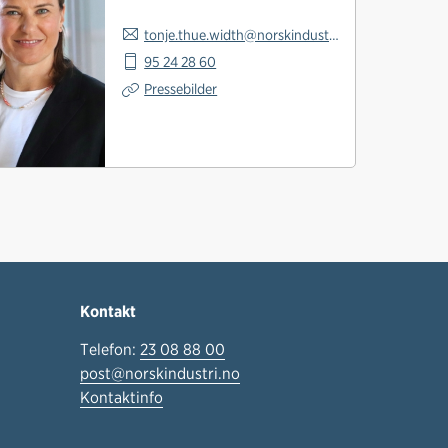
tonje.thue.width@norskindustri.no
95 24 28 60
Pressebilder
Kontakt
Telefon:
23 08 88 00
post@norskindustri.no
Kontaktinfo