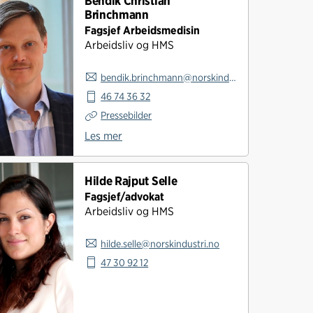
Bendik Christian
Brinchmann
Fagsjef Arbeidsmedisin
Arbeidsliv og HMS
bendik.brinchmann@norskindustri.no
46 74 36 32
Pressebilder
Les mer
Hilde Rajput Selle
Fagsjef/advokat
Arbeidsliv og HMS
hilde.selle@norskindustri.no
47 30 92 12