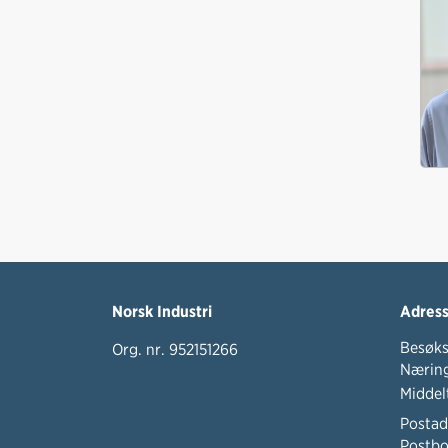
Norsk Industri
Adres
Besøks
Org. nr. 952151266
Næring
Middel
Postad
Postbo