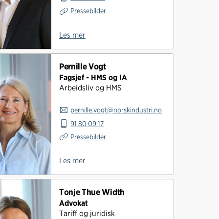
Pressebilder
Les mer
Pernille Vogt
Fagsjef - HMS og IA
Arbeidsliv og HMS
pernille.vogt@norskindustri.no
91 80 09 17
Pressebilder
Les mer
Tonje Thue Width
Advokat
Tariff og juridisk