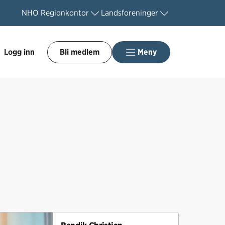
NHO
Regionkontor
Landsforeninger
Logg inn
Bli medlem
Meny