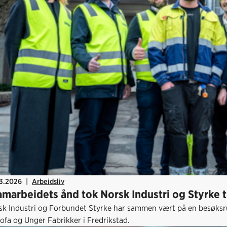
03.2026
|
Arbeidsliv
samarbeidets ånd tok Norsk Industri og Styrke 
sk Industri og Forbundet Styrke har sammen vært på en besøksru
ofa og Unger Fabrikker i Fredrikstad.