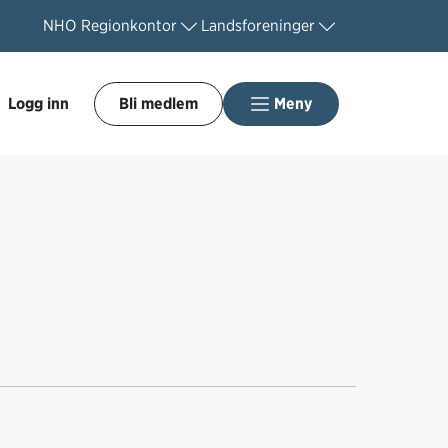
NHO
Regionkontor
Landsforeninger
Logg inn
Bli medlem
Meny