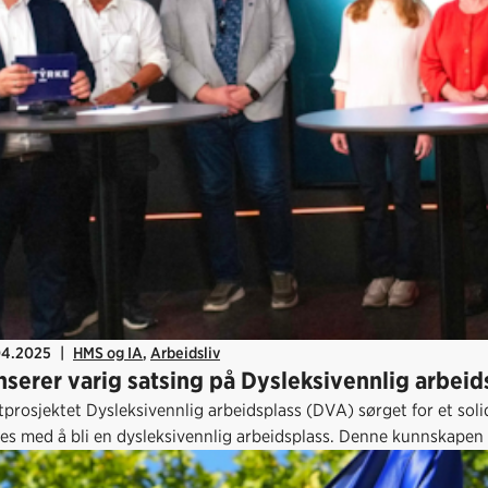
04.2025
|
HMS og IA
,
Arbeidsliv
nserer varig satsing på Dysleksivennlig arbei
tprosjektet Dysleksivennlig arbeidsplass (DVA) sørget for et sol
es med å bli en dysleksivennlig arbeidsplass. Denne kunnskapen vi
g program for alle typer bedrifter over hele Norge.