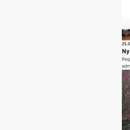
25.
Ny
Regj
admi