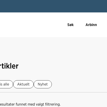
Søk
Arbinn
tikler
is alle
Aktuelt
Nyhet
esultater funnet med valgt filtrering.