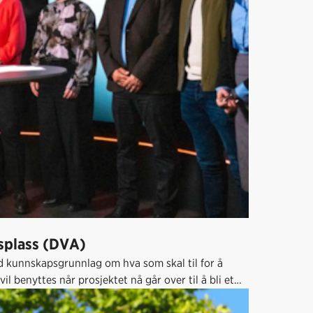
dsplass (DVA)
id kunnskapsgrunnlag om hva som skal til for å
l benyttes når prosjektet nå går over til å bli et