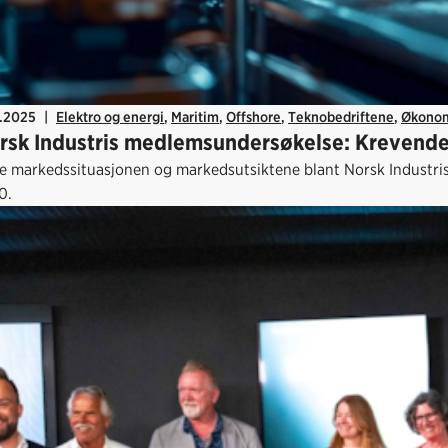
2.2025
|
Elektro og energi
,
Maritim
,
Offshore
,
Teknobedriftene
,
Økono
rsk Industris medlemsundersøkelse: Krevende 
e markedssituasjonen og markedsutsiktene blant Norsk Industri
0.