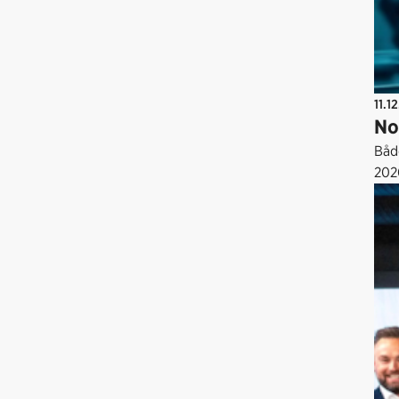
11.1
No
Båd
202