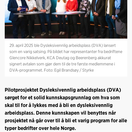
29. april 2025 ble Dysleksivennlig arbeidsplass (DVA) lansert
som en varig satsing. På bildet har representanter fra bedriftene
Glencore Nikkelverk, KCA Deutag og Beerenberg akkurat
signert avtalen som gjør dem til de tre første medlemmene i
DVA-programmet. Foto: Egil Brandsøy / Styrke
Pilotprosjektet Dysleksivennlig arbeidsplass (DVA)
sørget for et solid kunnskapsgrunnlag om hva som
skal til for å lykkes med å bli en dysleksivennlig
arbeidsplass. Denne kunnskapen vil benyttes når
prosjektet nå går over til å bli et varig program for alle
typer bedrifter over hele Norge.