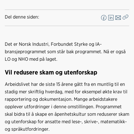
Del denne siden:
F
L
E
Kop
a
i
-
len
c
n
p
e
k
o
Det er Norsk Industri, Forbundet Styrke og IA-
b
e
s
bransjeprogrammet som står bak programmet. Nå er også
o
d
t
LO og NHO med på laget.
o
I
k
n
Vil redusere skam og utenforskap
Arbeidslivet har de siste 15 årene gått fra en muntlig til en
stadig mer skriftlig hverdag, med for eksempel økte krav til
rapportering og dokumentasjon. Mange arbeidstakere
opplever utfordringer i denne omstillingen. Programmet
skal bidra til å skape en åpenhetskultur som reduserer skam
og utenforskap for ansatte med lese-, skrive-, matematikk-
og språkutfordringer.