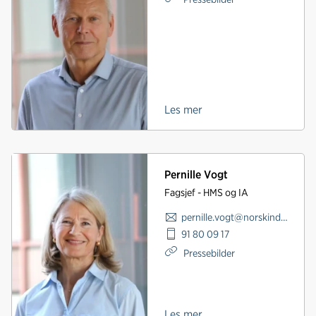
Les mer
Pernille Vogt
Fagsjef - HMS og IA
pernille.vogt@norskindustri.no
91 80 09 17
Pressebilder
Les mer