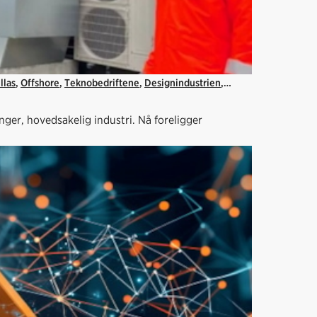
llas
,
Offshore
,
Teknobedriftene
,
Designindustrien
,
nger, hovedsakelig industri. Nå foreligger