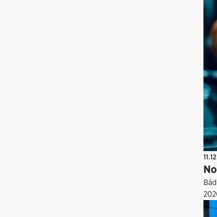
11.1
No
Båd
202