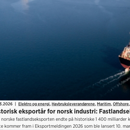
03.2026
|
Elektro og energi
,
Havbruksleverandørene
,
Maritim
,
Offshore
storisk eksportår for norsk industri: Fastlands
norske fastlandseksporten endte på historiske 1 400 milliarder kr
te kommer fram i Eksportmeldingen 2026 som ble lansert 10. mar