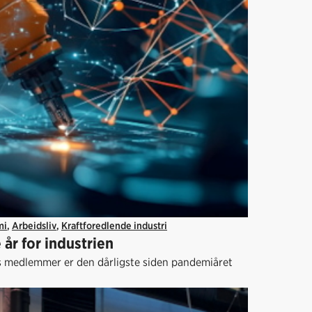
mi
,
Arbeidsliv
,
Kraftforedlende industri
år for industrien
s medlemmer er den dårligste siden pandemiåret