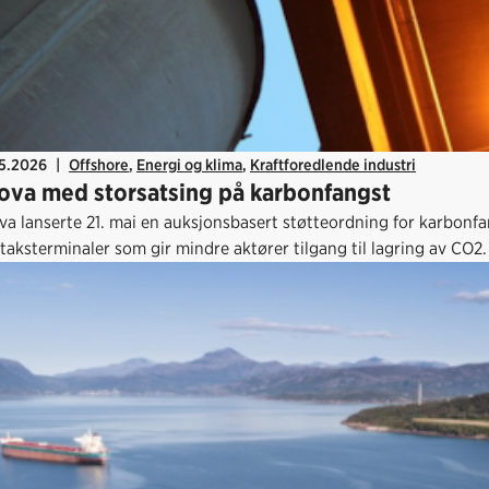
05.2026
|
Offshore
,
Energi og klima
,
Kraftforedlende industri
ova med storsatsing på karbonfangst
a lanserte 21. mai en auksjonsbasert støtteordning for karbonfan
aksterminaler som gir mindre aktører tilgang til lagring av CO2.