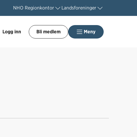
NHO
Regionkontor
Landsforeninger
Logg inn
Bli medlem
Meny