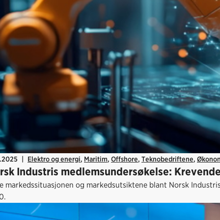
2.2025
|
Elektro og energi
,
Maritim
,
Offshore
,
Teknobedriftene
,
Økono
rsk Industris medlemsundersøkelse: Krevende 
e markedssituasjonen og markedsutsiktene blant Norsk Industri
0.