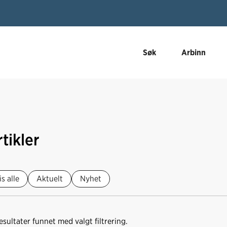
Søk
Arbinn
tikler
is alle
Aktuelt
Nyhet
esultater funnet med valgt filtrering.