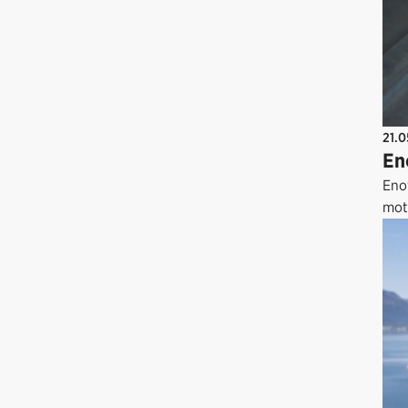
21.
En
Enov
mott