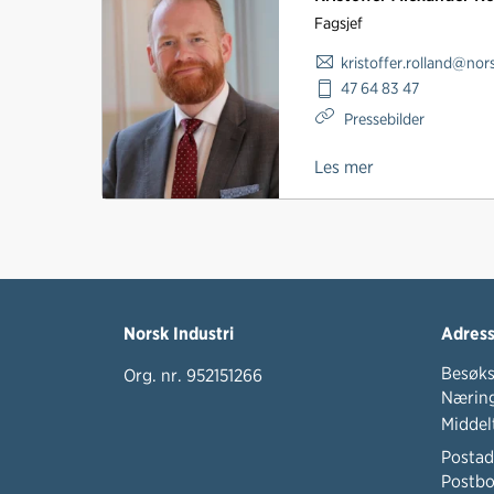
Fagsjef
kristoffer.rolland@nor
47 64 83 47
Pressebilder
Les mer
Norsk Industri
Adres
Besøks
Org. nr. 952151266
Næring
Middel
Postad
Postbo