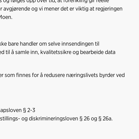
 og følges opp over tid, at forenkling gir reelle
or avgjørende og vi mener det er viktig at regjeringen
 Moen.
kke bare handler om selve innsendingen til
il å samle inn, kvalitetssikre og bearbeide data
r som finnes for å redusere næringslivets byrder ved
skapsloven § 2-3
estillings- og diskrimineringsloven § 26 og § 26a.