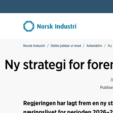
Norsk Industri
Dette jobber vi med
Arbeidsliv
Ny 
Ny strategi for fore
A
Publis
Regjeringen har lagt frem en ny st
næringslivet for perioden 2026–2