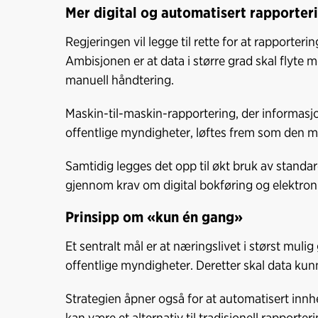
Mer digital og automatisert rapporter
Regjeringen vil legge til rette for at rapporterin
Ambisjonen er at data i større grad skal flyt
manuell håndtering.
Maskin-til-maskin-rapportering, der informasjo
offentlige myndigheter, løftes frem som den me
Samtidig legges det opp til økt bruk av standar
gjennom krav om digital bokføring og elektroni
Prinsipp om «kun én gang»
Et sentralt mål er at næringslivet i størst mul
offentlige myndigheter. Deretter skal data kun
Strategien åpner også for at automatisert inn
kan være et alternativ til tradisjonell rapporteri