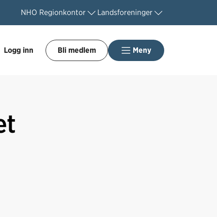
NHO
Regionkontor
Landsforeninger
Logg inn
Bli medlem
Meny
et