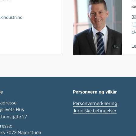
Se
skindustri.no
L
se
Personvern og vilkår
adresse:
Personvernerklæring
slivets Hus
Juridiske betingelser
thunsgate 27
resse:
ks 7072 Majorstuen