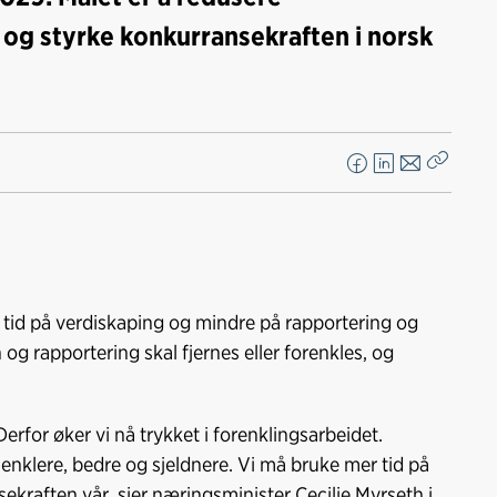
d og styrke konkurransekraften i norsk
F
L
E
Kopier
a
i
-
lenke
c
n
p
e
k
o
b
e
s
o
d
t
 tid på verdiskaping og mindre på rapportering og
o
I
g rapportering skal fjernes eller forenkles, og
k
n
erfor øker vi nå trykket i forenklingsarbeidet.
klere, bedre og sjeldnere. Vi må bruke mer tid på
ekraften vår, sier næringsminister Cecilie Myrseth i