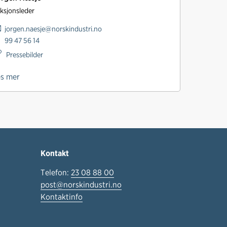
ksjonsleder
jorgen.naesje@norskindustri.no
99 47 56 14
Pressebilder
es mer
Kontakt
Telefon:
23 08 88 00
post@norskindustri.no
Kontaktinfo