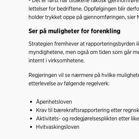
- Det er først når tiltakene faktisk gjennomføres
lettelser for bedriftene. Oppfølgingen blir derf
holder trykket oppe på gjennomføringen, sier
Ser på muligheter for forenkling
Strategien fremhever at rapporteringsbyrden i
myndighetene, men også om tiden som går med t
internt i virksomhetene.
Regjeringen vil se nærmere på hvilke mulighete
etterlevelse av følgende regelverk:
Åpenhetsloven
Krav til bærekraftsrapportering etter regn
Aktivitets- og redegjørelsesplikten etter lik
Hvitvaskingsloven