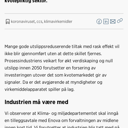
kvotepliktig sektor.
koronaviruset
,
ccs
,
klimavirkemidler
F
L
E
Kop
a
i
-
len
c
n
p
e
k
o
Mange gode utslippsreduserende tiltak med rask effekt vil
b
e
s
ikke blir gjennomført uten at dette skillet fjernes.
o
d
t
Prosessindustriens veikart for økt verdiskaping og null
o
I
utslipp innen 2050 forutsetter en forsering av
k
n
investeringen utover det som kvotemarkedet gir av
signaler. Da er det avgjørende at myndigheter og
virkemiddelapparatet spiller på lag.
Industrien må være med
Vi observerer at Klima- og miljødepartementet skal inngå
en tilleggsavtale med Enova om forvaltningen av midlene
innen kort tid. Vi forutsetter at industrien blir tatt med på