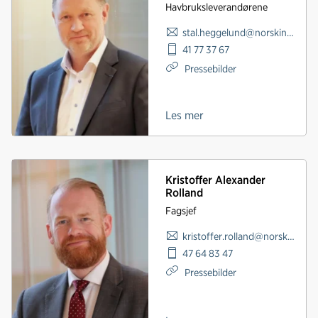
Havbruksleverandørene
stal.heggelund@norskindustri.no
41 77 37 67
Pressebilder
Les mer
Kristoffer Alexander
Rolland
Fagsjef
kristoffer.rolland@norskindustri.no
47 64 83 47
Pressebilder