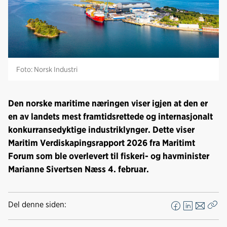
Foto: Norsk Industri
Den norske maritime næringen viser igjen at den er
en av landets mest framtidsrettede og internasjonalt
konkurransedyktige industriklynger. Dette viser
Maritim Verdiskapingsrapport 2026 fra Maritimt
Forum som ble overlevert til fiskeri- og havminister
Marianne Sivertsen Næss 4. februar.
Del denne siden:
F
L
E
Kop
a
i
-
len