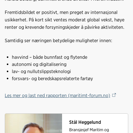
Fremtidsbildet er positivt, men preget av internasjonal
usikkerhet. På kort sikt ventes moderat global vekst, høye
renter og krevende forsyningskjeder å påvirke aktiviteten.
Samtidig ser næringen betydelige muligheter innen:
havvind – både bunnfast og flytende
autonomi og digitalisering
lav- og nullutslippsteknologi
forsvars- og beredskapsrelaterte fartøy
Les mer og last ned rapporten (maritimt-forum.no)
Stål Heggelund
Bransjesjef Maritim og