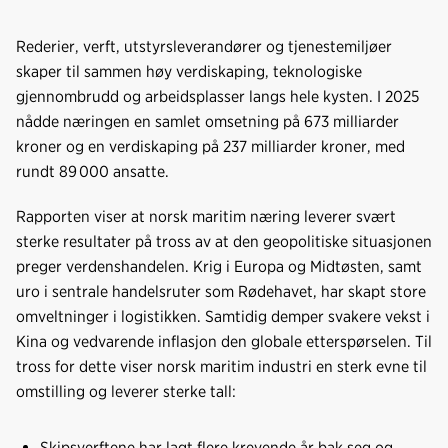
c
n
p
e
k
o
Rederier, verft, utstyrsleverandører og tjenestemiljøer
b
e
s
skaper til sammen høy verdiskaping, teknologiske
o
d
t
gjennombrudd og arbeidsplasser langs hele kysten. I 2025
o
I
nådde næringen en samlet omsetning på 673 milliarder
k
n
kroner og en verdiskaping på 237 milliarder kroner, med
rundt 89 000 ansatte.
Rapporten viser at norsk maritim næring leverer svært
sterke resultater på tross av at den geopolitiske situasjonen
preger verdenshandelen. Krig i Europa og Midtøsten, samt
uro i sentrale handelsruter som Rødehavet, har skapt store
omveltninger i logistikken. Samtidig demper svakere vekst i
Kina og vedvarende inflasjon den globale etterspørselen. Til
tross for dette viser norsk maritim industri en sterk evne til
omstilling og leverer sterke tall:
Skipsverftene har lagt flere krevende år bak seg og