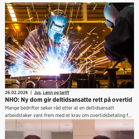
26.02.2026
|
Jus
,
Lønn og tariff
NHO: Ny dom gir deltidsansatte rett på overtid
Mange bedrifter søker råd etter at en deltidsansatt
arbeidstaker vant frem med et krav om overtidsbetaling for
ekstravakter. Mer informasjon finner du hos NHO.