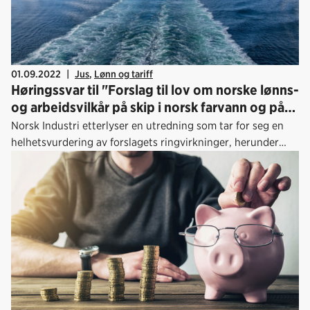
01.09.2022
|
Jus
,
Lønn og tariff
Høringssvar til "Forslag til lov om norske lønns-
og arbeidsvilkår på skip i norsk farvann og på
norsk sokkel"
Norsk Industri etterlyser en utredning som tar for seg en
helhetsvurdering av forslagets ringvirkninger, herunder
konkurranseutredning, transportutfordringer og de
miljømessige konsekvensene en evt. gjennomføring av
lovforslaget kan få for prosessindustrien.