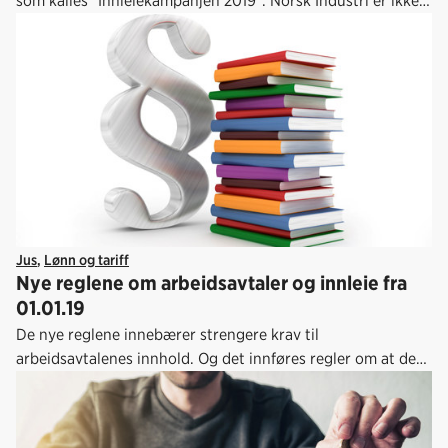
som kalles "Innleiekampanjen 2019". Norsk Industri er ikke
enige i budskapet som ligger i forbundets veiledning til
lokale tillitsvalgte
Jus
,
Lønn og tariff
Nye reglene om arbeidsavtaler og innleie fra
01.01.19
De nye reglene innebærer strengere krav til
arbeidsavtalenes innhold. Og det innføres regler om at de
lokale parter bare kan avtale utvidet adgang til innleie i
bedrifter som er bundet av landsdekkende tariffavtale der
store fagorganisasjoner er part på arbeidstakersiden.