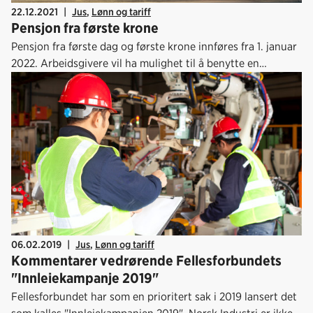
22.12.2021
|
Jus
,
Lønn og tariff
Pensjon fra første krone
Pensjon fra første dag og første krone innføres fra 1. januar
2022. Arbeidsgivere vil ha mulighet til å benytte en
overgangsperiode frem til og med 30. juni 2022. Bedriftene
må dermed ha tilpasset sin pensjonsavtale før 1.7 2022.
06.02.2019
|
Jus
,
Lønn og tariff
Kommentarer vedrørende Fellesforbundets
"Innleiekampanje 2019"
Fellesforbundet har som en prioritert sak i 2019 lansert det