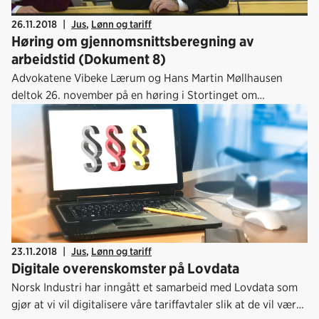
26.11.2018
|
Jus
,
Lønn og tariff
Høring om gjennomsnittsberegning av
arbeidstid (Dokument 8)
Advokatene Vibeke Lærum og Hans Martin Møllhausen
deltok 26. november på en høring i Stortinget om
gjennomsnittsberegning av arbeidstid (Dokument 8:33 S
(2018-2019)).
23.11.2018
|
Jus
,
Lønn og tariff
Digitale overenskomster på Lovdata
Norsk Industri har inngått et samarbeid med Lovdata som
gjør at vi vil digitalisere våre tariffavtaler slik at de vil være