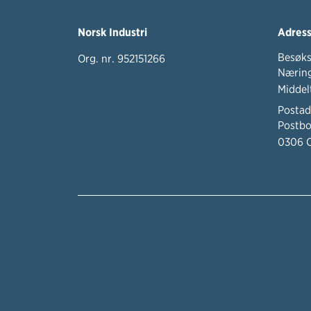
Norsk Industri
Adres
Besøks
Org. nr. 952151266
Næring
Middel
Postad
Postbo
0306 