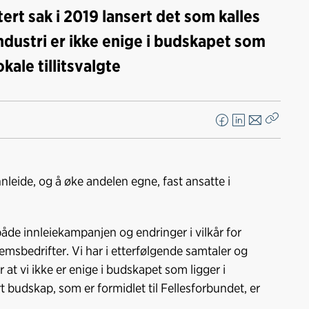
ert sak i 2019 lansert det som kalles
dustri er ikke enige i budskapet som
okale tillitsvalgte
F
L
E
Kopier
a
i
-
lenke
c
n
p
e
k
o
nleide, og å øke andelen egne, fast ansatte i
b
e
s
o
d
t
o
I
åde innleiekampanjen og endringer i vilkår for
k
n
msbedrifter. Vi har i etterfølgende samtaler og
 at vi ikke er enige i budskapet som ligger i
årt budskap, som er formidlet til Fellesforbundet, er