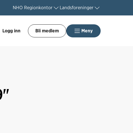
NHO
Regionkontor
Landsforeninger
Logg inn
Bli medlem
Meny
9"