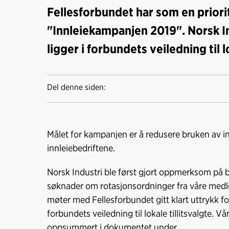
Fellesforbundet har som en priorit
"Innleiekampanjen 2019". Norsk In
ligger i forbundets veiledning til l
Del denne siden:
Målet for kampanjen er å redusere bruken av in
innleiebedriftene.
Norsk Industri ble først gjort oppmerksom på b
søknader om rotasjonsordninger fra våre medle
møter med Fellesforbundet gitt klart uttrykk for
forbundets veiledning til lokale tillitsvalgte. V
oppsummert i dokumentet under.