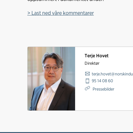
> Last ned våre kommentarer
Terje Hovet
Direktør
terje.hovet@norskindu
95 14 08 60
Pressebilder