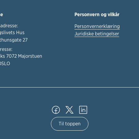
se
Personvern og vilkår
adresse:
Personvernerklæring
slivets Hus
Juridiske betingelser
thunsgate 27
resse:
ks 7072 Majorstuen
OSLO
Til toppen