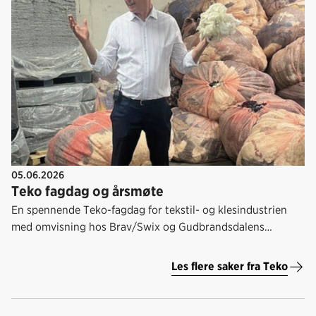
05.06.2026
Teko fagdag og årsmøte
En spennende Teko-fagdag for tekstil- og klesindustrien
med omvisning hos Brav/Swix og Gudbrandsdalens
Uldvarefabrik på Lillehammer, og deretter diskusjon om
bransjens utvikling, bærekraftsregler og lønnsoppgjøret.
Les flere saker fra Teko
Det ble også valgt styre i bransjeforeningen.