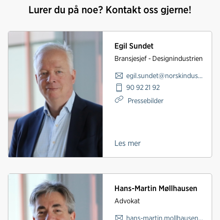
Lurer du på noe? Kontakt oss gjerne!
Egil Sundet
Bransjesjef - Designindustrien
egil.sundet@norskindustri.no
90 92 21 92
Pressebilder
Les mer
Hans-Martin Møllhausen
Advokat
hans-martin.mollhausen@norskindustri.no