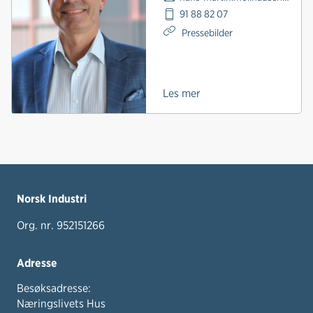
91 88 82 07
Pressebilder
Les mer
Norsk Industri
Org. nr. 952151266
Adresse
Besøksadresse:
Næringslivets Hus