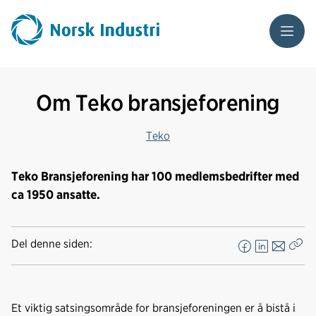
Meny
Om Teko bransjeforening
Teko
Teko Bransjeforening har 100 medlemsbedrifter med
ca 1950 ansatte.
Del denne siden:
F
L
E
Kop
a
i
-
len
c
n
p
e
k
o
Et viktig satsingsområde for bransjeforeningen er å bistå i