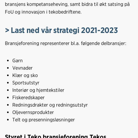
b
e
s
bransjens kompetanseheving, samt bidra til økt satsing på
o
d
t
FoU og innovasjon i tekobedriftene.
o
I
k
n
> Last ned vår strategi 2021-2023
Bransjeforening representerer bl.a. følgende delbransjer:
Garn
Vevnader
Klær og sko
Sportsutstyr
Interiør og hjemtekstiler
Fiskeredskaper
Redningsdrakter og redningsutstyr
Oljevernsprodukter
Telt og presenningsløsninger
Styret i Teko bransjeforening,Tekos