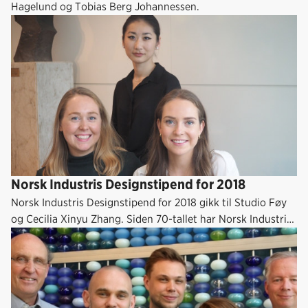
Hagelund og Tobias Berg Johannessen.
Norsk Industris Designstipend for 2018
Norsk Industris Designstipend for 2018 gikk til Studio Føy
og Cecilia Xinyu Zhang. Siden 70-tallet har Norsk Industri
delt ut stipender til unge designere, og årets vinnere er i
svært godt selskap. Årets stipend er gitt av Vestre AS og
Ekornes ASA.