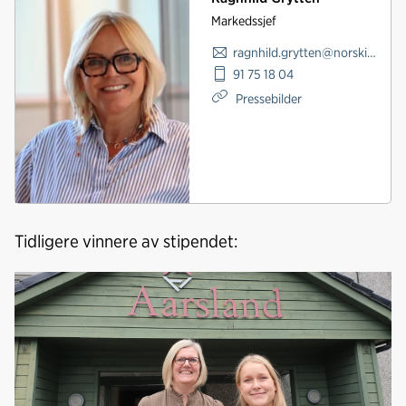
Markedssjef
ragnhild.grytten@norskindustri.no
91 75 18 04
Pressebilder
Tidligere vinnere av stipendet: