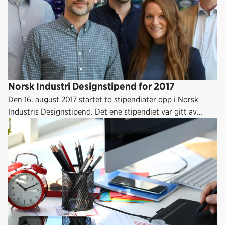
Norsk Industri Designstipend for 2017
Den 16. august 2017 startet to stipendiater opp i Norsk
Industris Designstipend. Det ene stipendiet var gitt av
Magnor Glassverk og det andre av Vestre. Vi søker også
bedrifter som ønsker tilby stipend i 2018.