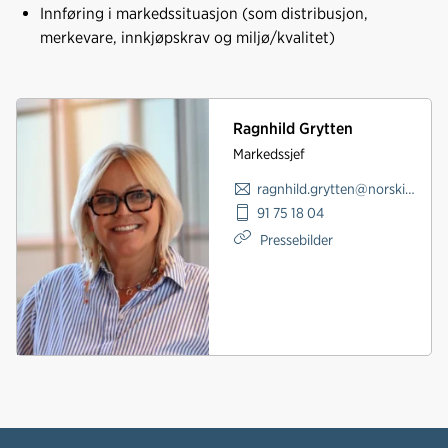
Innføring i markedssituasjon (som distribusjon,
merkevare, innkjøpskrav og miljø/kvalitet)
Ragnhild Grytten
Markedssjef
ragnhild.grytten@norskindustri.no
91 75 18 04
Pressebilder