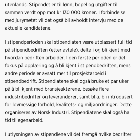
k
n
utenlands. Stipendet er til lønn, bopel og utgifter til
sammen verdt opp mot kr 130 000 kroner. I forbindelse
med jurymøtet vil det også bli avholdt intervju med de
aktuelle kandidatene.
I stipendperioden skal stipendiaten være utplassert full tid
på stipendbedriften (etter avtale), delta i og bli kjent med
hvordan bedriften arbeider. I den første perioden er det
fokus på opplæring og å bli kjent i stipendbedriften, mens
andre periode er avsatt mer til prosjektarbeid i
stipendbedrift. Stipendiatene skal også bruke et par uker
på å bli kjent med bransjeaktørene, besøke flere
industribedrifter og leverandører, samt bl.a. bli introdusert
for lovmessige forhold, kvalitets- og miljøordninger. Dette
organiseres av Norsk Industri. Stipendiatene skal også ha
tid til egenarbeid.
I utlysningen av stipendiene vil det fremgå hvilke bedrifter