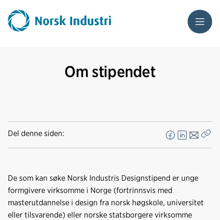
Meny
Om stipendet
Del denne siden:
F
L
E
Kop
a
i
-
len
c
n
p
e
k
o
De som kan søke Norsk Industris Designstipend er unge
b
e
s
formgivere virksomme i Norge (fortrinnsvis med
o
d
t
masterutdannelse i design fra norsk høgskole, universitet
o
I
eller tilsvarende) eller norske statsborgere virksomme