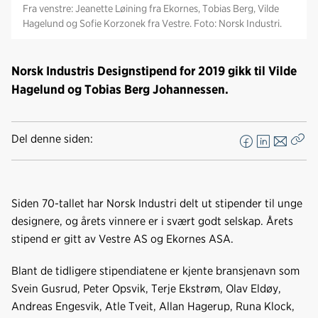
Fra venstre: Jeanette Løining fra Ekornes, Tobias Berg, Vilde
Hagelund og Sofie Korzonek fra Vestre. Foto: Norsk Industri.
Norsk Industris Designstipend for 2019 gikk til Vilde
Hagelund og Tobias Berg Johannessen.
Del denne siden:
F
L
E
Kop
a
i
-
len
c
n
p
e
k
o
Siden 70-tallet har Norsk Industri delt ut stipender til unge
b
e
s
designere, og årets vinnere er i svært godt selskap. Årets
o
d
t
stipend er gitt av Vestre AS og Ekornes ASA.
o
I
k
n
Blant de tidligere stipendiatene er kjente bransjenavn som
Svein Gusrud, Peter Opsvik, Terje Ekstrøm, Olav Eldøy,
Andreas Engesvik, Atle Tveit, Allan Hagerup, Runa Klock,