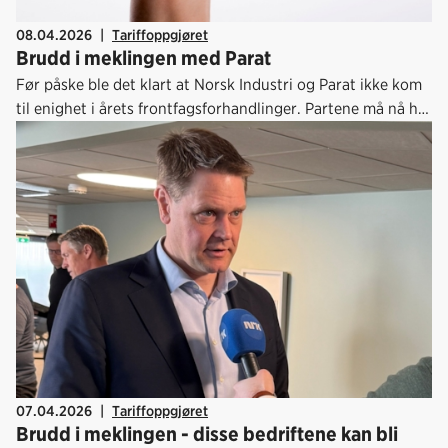
08.04.2026
|
Tariffoppgjøret
Brudd i meklingen med Parat
Før påske ble det klart at Norsk Industri og Parat ikke kom
til enighet i årets frontfagsforhandlinger. Partene må nå ha
hjelp fra Riksmekleren for å komme videre i årets
lønnsoppgjør. Tirsdag 7. april mottok vi varsel om
plassfratredelse fra Parat. Her fremgår det hvilke bedrifter
som vil bli tatt ut i streik dersom meklingen ikke fører frem.
07.04.2026
|
Tariffoppgjøret
Brudd i meklingen - disse bedriftene kan bli