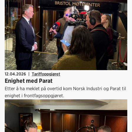
12.04.2026
|
Tariffoppgjøret
Enighet med Parat
Etter å ha meklet på overtid kom Norsk Industri og Parat til
enighet i frontfagsoppgjøret.