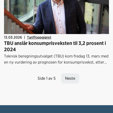
13.03.2026
|
Tariffoppgjøret
TBU anslår konsumprisveksten til 3,2 prosent i
2024
Teknisk beregningsutvalget (TBU) kom fredag 13. mars med
en ny vurdering av prognosen for konsumprisvekst, etter
de foreløpige tallene som kom i februar. Utvalget
oppjusterer forventningene om vekst i konsumprisindeksen
Side 1 av 5
Neste
(KPI) fra 3,0 til 3,2 prosent fra 2025 til 2026.