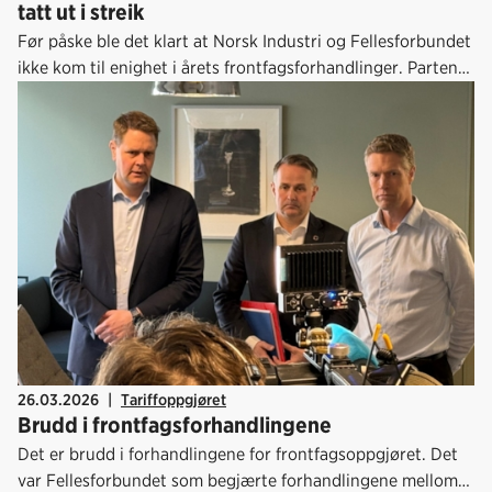
tatt ut i streik
Før påske ble det klart at Norsk Industri og Fellesforbundet
ikke kom til enighet i årets frontfagsforhandlinger. Partene
må nå ha hjelp fra Riksmekleren for å komme videre i årets
lønnsoppgjør. 7. april mottok vi varsel om plassfratredelse
fra Fellesforbundet. Her fremgår det hvilke bedrifter som vil
bli tatt ut i streik dersom meklingen ikke fører frem.
26.03.2026
|
Tariffoppgjøret
Brudd i frontfagsforhandlingene
Det er brudd i forhandlingene for frontfagsoppgjøret. Det
var Fellesforbundet som begjærte forhandlingene mellom