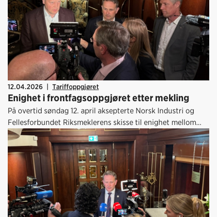
12.04.2026
|
Tariffoppgjøret
Enighet i frontfagsoppgjøret etter mekling
På overtid søndag 12. april aksepterte Norsk Industri og
Fellesforbundet Riksmeklerens skisse til enighet mellom
partene i lønnsoppgjøret for Industrioverenskomsten.