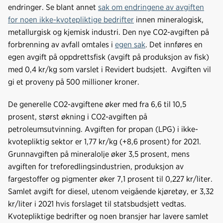
endringer. Se blant annet
sak om endringene av avgiften
for noen ikke-kvotepliktige bedrifter
innen mineralogisk,
metallurgisk og kjemisk industri. Den nye CO2-avgiften på
forbrenning av avfall omtales i
egen sak
. Det innføres en
egen avgift på oppdrettsfisk (avgift på produksjon av fisk)
med 0,4 kr/kg som varslet i Revidert budsjett. Avgiften vil
gi et proveny på 500 millioner kroner.
De generelle CO2-avgiftene øker med fra 6,6 til 10,5
prosent, størst økning i CO2-avgiften på
petroleumsutvinning. Avgiften for propan (LPG) i ikke-
kvotepliktig sektor er 1,77 kr/kg (+8,6 prosent) for 2021.
Grunnavgiften på mineralolje øker 3,5 prosent, mens
avgiften for treforedlingsindustrien, produksjon av
fargestoffer og pigmenter øker 7,1 prosent til 0,227 kr/liter.
Samlet avgift for diesel, utenom veigående kjøretøy, er 3,32
kr/liter i 2021 hvis forslaget til statsbudsjett vedtas.
Kvotepliktige bedrifter og noen bransjer har lavere samlet