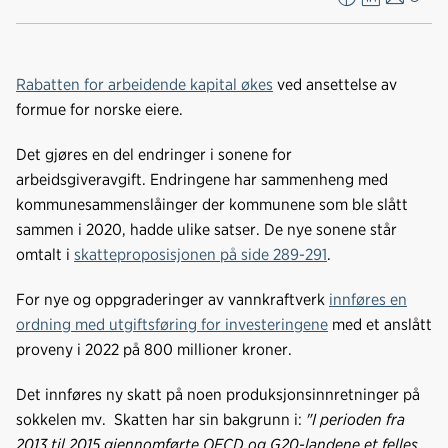
F
L
E
Kop
a
i
-
len
c
n
p
e
k
o
Rabatten for arbeidende kapital økes
ved ansettelse av
b
e
s
formue for norske eiere.
o
d
t
o
I
Det gjøres en del endringer i sonene for
k
n
arbeidsgiveravgift. Endringene har sammenheng med
kommunesammenslåinger der kommunene som ble slått
sammen i 2020, hadde ulike satser. De nye sonene står
omtalt i
skatteproposisjonen på side 289-291
.
For nye og oppgraderinger av vannkraftverk
innføres en
ordning med utgiftsføring for investeringene
med et anslått
proveny i 2022 på 800 millioner kroner.
Det innføres ny skatt på noen produksjonsinnretninger på
sokkelen mv. Skatten har sin bakgrunn i:
"I perioden fra
2013 til 2015 gjennomførte OECD og G20-landene et felles