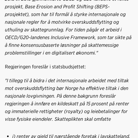
prosjekt, Base Erosion and Profit Shifting (BEPS-
prosjektet), som har til formål å styrke internasjonale og
nasjonale regler for å motvirke overskuddsflytting og
uthuling av skattegrunnlag. For tiden pågår et arbeid i
OECD/G20-landenes Inclusive Framework, som tar sikte på
å finne konsensusbaserte løsninger på skattemessige
problemstillinger i en digitalisert økonomi."
Regjeringen foreslår i statsbudsjettet:
"I tillegg til å bidra i det internasjonale arbeidet med tiltak
mot overskuddsflytting bør Norge ha effektive tiltak i den
nasjonale lovgivningen. På denne bakgrunn foreslår
regjeringen å innføre en kildeskatt på 15 prosent på renter
og immaterielle rettigheter (royalty) og leiebetalinger for
visse fysiske eiendeler. Skatteplikten skal omfatte
i) renter av gjeld til nærstående foretak i lavskatteland,