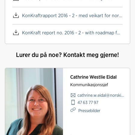
KonKraftrapport 2016 - 2 - med veikart for norsk sokkel
KonKraft report no. 2016 - 2 - with roadmap for NCS
Lurer du på noe? Kontakt meg gjerne!
Cathrine Westlie Eidal
Kommunikasjonssjef
cathrine.w.eidal@norskindustri.no
47 63 77 97
Pressebilder