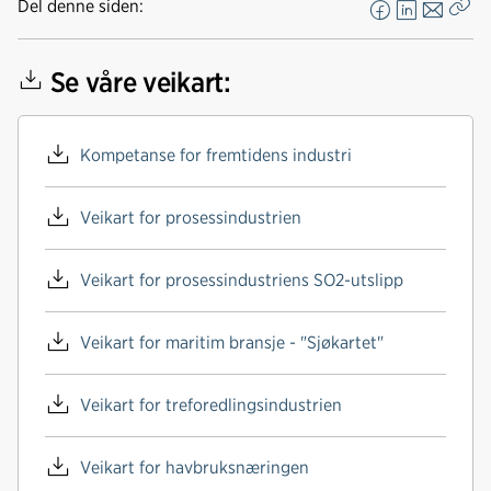
Del denne siden:
F
L
E
Kop
a
i
-
len
c
n
p
Se våre veikart:
e
k
o
b
e
s
o
d
t
Kompetanse for fremtidens industri
o
I
k
n
Veikart for prosessindustrien
Veikart for prosessindustriens SO2-utslipp
Veikart for maritim bransje - "Sjøkartet"
Veikart for treforedlingsindustrien
Veikart for havbruksnæringen