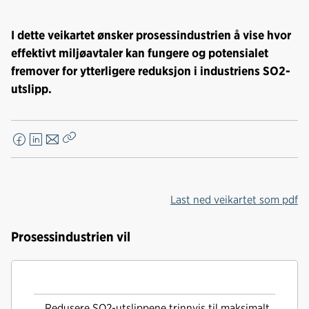
I dette veikartet ønsker prosessindustrien å vise hvor
effektivt miljøavtaler kan fungere og potensialet
fremover for ytterligere reduksjon i industriens SO2-
utslipp.
F
L
E
Kopier
a
i
-
lenke
c
n
p
e
k
o
Last ned veikartet som pdf
b
e
s
o
d
t
Prosessindustrien vil
o
I
k
n
Redusere SO2-utslippene trinnvis til maksimalt