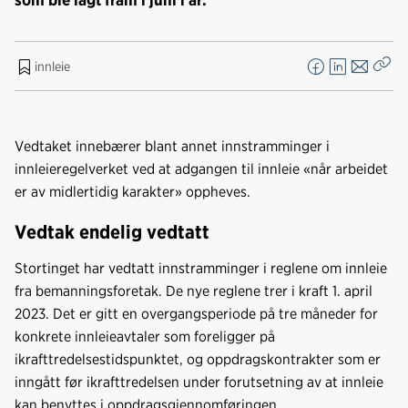
innleie
F
L
E
Kop
a
i
-
len
c
n
p
e
k
o
Vedtaket innebærer blant annet innstramminger i
b
e
s
innleieregelverket ved at adgangen til innleie «når arbeidet
o
d
t
er av midlertidig karakter» oppheves.
o
I
k
n
Vedtak endelig vedtatt
Stortinget har vedtatt innstramminger i reglene om innleie
fra bemanningsforetak. De nye reglene trer i kraft 1. april
2023. Det er gitt en overgangsperiode på tre måneder for
konkrete innleieavtaler som foreligger på
ikrafttredelsestidspunktet, og oppdragskontrakter som er
inngått før ikrafttredelsen under forutsetning av at innleie
kan benyttes i oppdragsgjennomføringen.