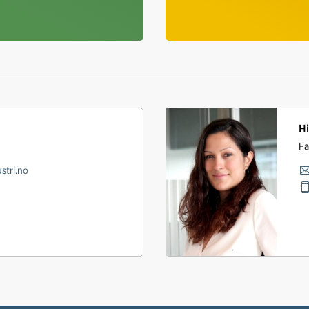
Hi
Fa
stri.no