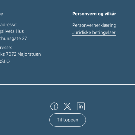
se
Personvern og vilkår
adresse:
Personvernerklæring
slivets Hus
Juridiske betingelser
thunsgate 27
resse:
ks 7072 Majorstuen
OSLO
Til toppen