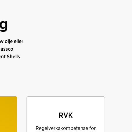
gg
 olje eller
 Gassco
mt Shells
RVK
Regelverkskompetanse for