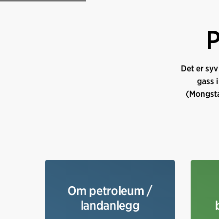
P
Det er syv
gass i
(Mongsta
Om petroleum /
landanlegg