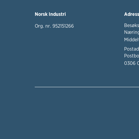
Norsk Industri
Adres
Besøks
Org. nr. 952151266
Næring
Middel
Postad
Postbo
0306 