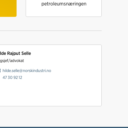
petroleumsnæringen
lde Rajput Selle
gsjef/advokat
hilde.selle@norskindustri.no
47 30 92 12