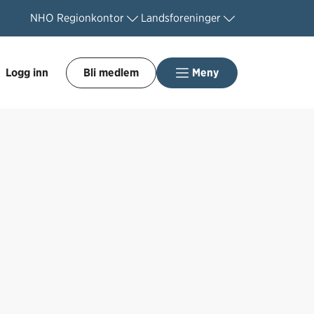
NHO
Regionkontor
Landsforeninger
Logg inn
Bli medlem
Meny