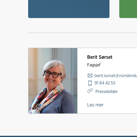
Berit Sørset
Fagsjef
berit.sorset@norskindu
91 84 42 55
Pressebilder
Les mer