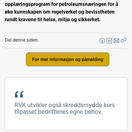
opplæringsprogram for petroleumsnæringen for å
øke kunnskapen om regelverket og bevisstheten
rundt kravene til helse, miljø og sikkerhet.
Del denne siden:
F
L
E
Kop
a
i
-
len
c
n
p
For mer informasjon og påmelding
e
k
o
b
e
s
o
d
t
o
I
k
n
RVK utvikler også skreddersydde kurs
tilpasset bedriftenes egne behov.