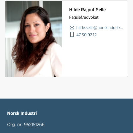
Hilde Rajput Selle
Fagsjef/advokat
hilde.selle@norskindustri.no
47 30 92 12
Norsk Industri
Org. nr. 952151266