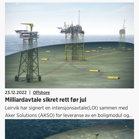
23.12.2022
|
Offshore
Milliardavtale sikret rett før jul
Leirvik har signert en intensjonsavtale(LOI) sammen med
Aker Solutions (AKSO) for leveranse av en boligmodul og
et helikopterdekk til Hugin A (tidligere NOA) samt et
nødkvarter og helikopterdekk til Hugin B. (tidligere Frøy) i
Yggdrasil området.