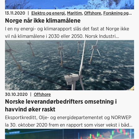
13.11.2020
|
Elektro og energi
,
Maritim
,
Offshore
,
Forskning og
Norge når ikke klimamålene
innovasjon
,
Energi og klima
I en ny energi- og klimarapport slås det fast at Norge ikke
vil nå klimamålene i 2030 eller 2050. Norsk Industri
etterlyser politisk besluttsomhet i møte med omstillingen
av norsk økonomi og energisektor.
30.10.2020
|
Offshore
Norske leverandørbedrifters omsetning i
havvind øker raskt
Eksportkreditt, Olje- og energidepartementet og NORWEP
la 30. oktober 2020 frem en rapport som viser vekst i både
internasjonal og norsk omsetning for leverandører til