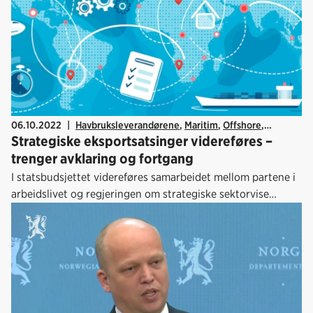
06.10.2022
|
Havbruksleverandørene
,
Maritim
,
Offshore
,
Strategiske eksportsatsinger videreføres –
Designindustrien
,
Statsbudsjettet
trenger avklaring og fortgang
I statsbudsjettet videreføres samarbeidet mellom partene i
arbeidslivet og regjeringen om strategiske sektorvise
eksportsatsinger, men det går sakte med å beslutte og
starte satsinger og etterspørselsstyring må sikres.