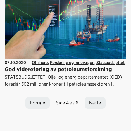
fornybarnæringen i 2019, og havvind-markedet øker raskt.
07.10.2020
|
Offshore
,
Forskning og innovasjon
,
Statsbudsjettet
God videreføring av petroleumsforskning
STATSBUDSJETTET: Olje- og energidepartementet (OED)
foreslår 302 millioner kroner til petroleumssektoren i
Forskningsrådet. Disse midlene er avgjørende og utløsende
for mange teknologiutviklingsprosjekter.
Forrige
Side 4 av 6
Neste