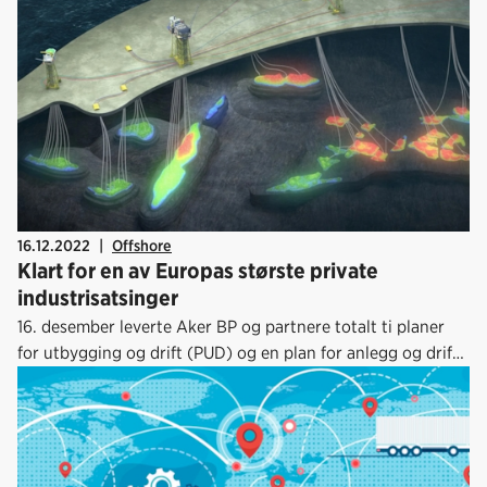
16.12.2022
|
Offshore
Klart for en av Europas største private
industrisatsinger
16. desember leverte Aker BP og partnere totalt ti planer
for utbygging og drift (PUD) og en plan for anlegg og drift
(PAD) til Olje- og energidepartementet (OED). Med totale
investeringer på i overkant av 200 milliarder kroner utgjør
disse Aker BP-opererte olje- og gassprosjektene en av
Europas største private industrisatsinger.