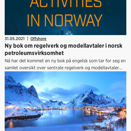
31.05.2021
|
Offshore
Ny bok om regelverk og modellavtaler i norsk
petroleumsvirksomhet
Nå har det kommet en ny bok på engelsk som tar for seg en
samlet oversikt over sentrale regelverk og modellavtaler
som benyttes i den norske petroleumsvirksomheten. En av
forfatterne er Henrik Inadomi (SVP Legal and Compliance,
Aker Solutions), som er kjent for mange i olje- og
gassbransjen.