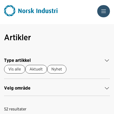
Meny
Artikler
Type artikkel
Vis alle
Aktuelt
Nyhet
Velg område
52
resultater