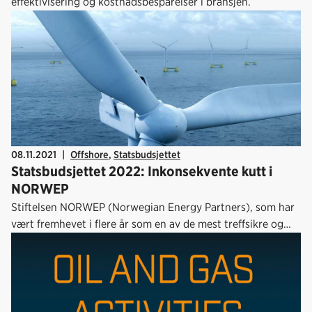
effektivisering og kostnadsbesparelser i bransjen.
08.11.2021
|
Offshore
,
Statsbudsjettet
Statsbudsjettet 2022: Inkonsekvente kutt i
NORWEP
Stiftelsen NORWEP (Norwegian Energy Partners), som har
vært fremhevet i flere år som en av de mest treffsikre og
kosteffektive virkemidlene for eksport og
internasjonalisering, har av regjeringen fått et kutt over
statsbudsjettet på 30 prosent, det vil si ned fra 34 til 24
millioner.