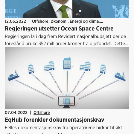
12.05.2022
|
Offshore
,
Økonomi
,
Energi og klima
,
Regjeringen utsetter Ocean Space Centre
Statsbudsjettet
Regjeringen la i dag frem Revidert nasjonalbudsjett der de
foreslår å bruke 352 milliarder kroner fra oljefondet. Dette
utgjør 2,9 prosent av Fondets kapital (handlingsregelen),
tilsvarende 10,3 prosent av verdiskapingen i fastlands-
Norge.
07.04.2022
|
Offshore
EqHub forenkler dokumentasjonskrav
Felles dokumentasjonskrav fra operatørene bidrar til økt