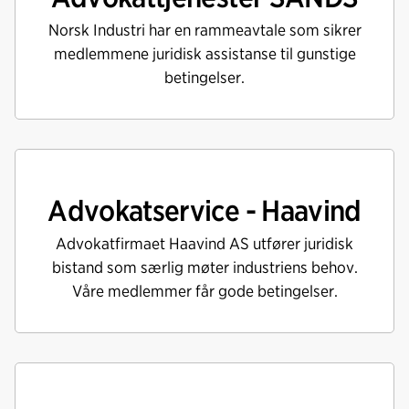
o
d
t
Norsk Industri har en rammeavtale som sikrer
o
I
k
n
medlemmene juridisk assistanse til gunstige
betingelser.
Advokatservice - Haavind
Advokatfirmaet Haavind AS utfører juridisk
bistand som særlig møter industriens behov.
Våre medlemmer får gode betingelser.