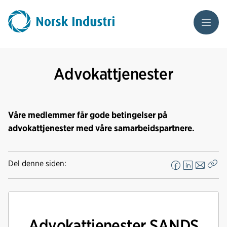
Meny
Advokattjenester
Våre medlemmer får gode betingelser på
advokattjenester med våre samarbeidspartnere.
Del denne siden:
F
L
E
Kop
a
i
-
len
c
n
p
e
k
o
b
e
s
Advokattjenester SANDS