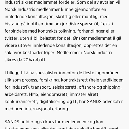
Industri sikres medlemmet fordeler. Som del av avtalen vil
Norsk Industris medlemmer kunne gjennomføre en
innledende konsultasjon, skriftlig eller muntlig, med
bistand på inntil en time om juridiske spørsmål, f.eks. i
forbindelse med kontrakts tolkning, forhandlinger eller
tvister, uten å bli belastet for det. Ønsker medlemmet å gå
videre utover innledende konsultasjon, opprettes det en
sak hvor kostnader løper. Medlemmer i Norsk Industri
sikres da 20% rabatt.
I tillegg til å ha spesialister innenfor de fleste fagområder
slik som prosess, forsikring, kontraktsrett (hele verdikjeden
for industri), transport, selskapsrett, offshore og shipping,
arbeidsrett, HMS, eiendomsrett, immaterialrett,
konkurranserett, digitalisering og IT, har SANDS advokater
med bred internasjonal erfaring.
SANDS holder også kurs for medlemmene og kan
tilrettelegge spesialiserte kurs i den enkelte bedrift, samt