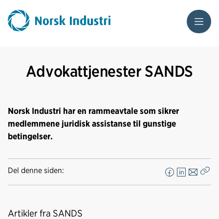
Meny
Advokattjenester SANDS
Norsk Industri har en rammeavtale som sikrer
medlemmene juridisk assistanse til gunstige
betingelser.
Del denne siden:
F
L
E
Kop
a
i
-
len
c
n
p
e
k
o
Artikler fra SANDS