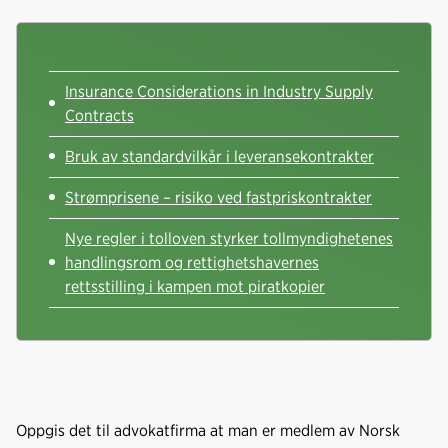
b
e
s
o
d
t
o
I
k
n
Insurance Considerations in Industry Supply
Contracts
Bruk av standardvilkår i leveransekontrakter
Strømprisene – risiko ved fastpriskontrakter
Nye regler i tolloven styrker tollmyndighetenes
handlingsrom og rettighetshavernes
rettsstilling i kampen mot piratkopier
Oppgis det til advokatfirma at man er medlem av Norsk