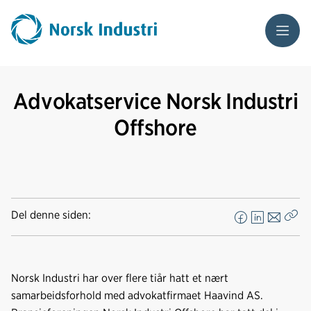
Meny
Advokatservice Norsk Industri
Offshore
Del denne siden:
F
L
E
Kop
a
i
-
len
c
n
p
e
k
o
Norsk Industri har over flere tiår hatt et nært
b
e
s
samarbeidsforhold med advokatfirmaet Haavind AS.
o
d
t