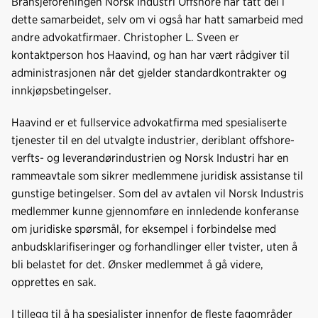
Bransjeforeningen Norsk Industri Offshore har tatt del i
o
I
dette samarbeidet, selv om vi også har hatt samarbeid med
k
n
andre advokatfirmaer. Christopher L. Sveen er
kontaktperson hos Haavind, og han har vært rådgiver til
administrasjonen når det gjelder standardkontrakter og
innkjøpsbetingelser.
Haavind er et fullservice advokatfirma med spesialiserte
tjenester til en del utvalgte industrier, deriblant offshore-
verfts- og leverandørindustrien og Norsk Industri har en
rammeavtale som sikrer medlemmene juridisk assistanse til
gunstige betingelser. Som del av avtalen vil Norsk Industris
medlemmer kunne gjennomføre en innledende konferanse
om juridiske spørsmål, for eksempel i forbindelse med
anbudsklarifiseringer og forhandlinger eller tvister, uten å
bli belastet for det. Ønsker medlemmet å gå videre,
opprettes en sak.
I tillegg til å ha spesialister innenfor de fleste fagområder