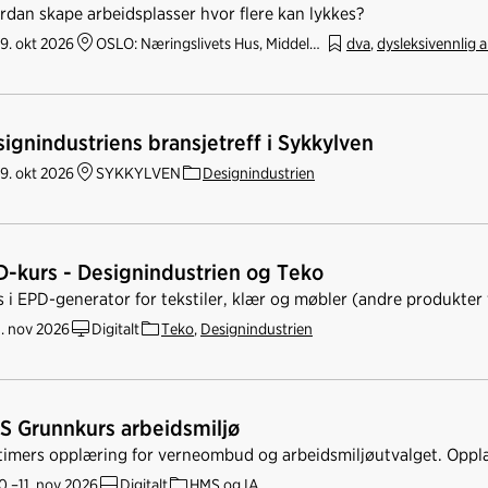
rdan skape arbeidsplasser hvor flere kan lykkes?
9. okt 2026
OSLO: Næringslivets Hus, Middelthuns gate 27
dva
,
dysleksivennlig a
ignindustriens bransjetreff i Sykkylven
9. okt 2026
SYKKYLVEN
Designindustrien
-kurs - Designindustrien og Teko
s i EPD-generator for tekstiler, klær og møbler (andre produkter
. nov 2026
Digitalt
Teko
,
Designindustrien
S Grunnkurs arbeidsmiljø
timers opplæring for verneombud og arbeidsmiljøutvalget. Oppl
0.–11. nov 2026
Digitalt
HMS og IA