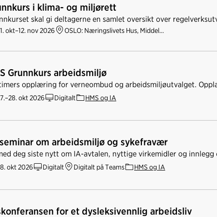
nnkurs i klima- og miljørett
nkurset skal gi deltagerne en samlet oversikt over regelverksutv
1. okt–12. nov 2026
OSLO: Næringslivets Hus, Middelthuns gate 27
S Grunnkurs arbeidsmiljø
timers opplæring for verneombud og arbeidsmiljøutvalget. Oppl
7.–28. okt 2026
Digitalt
HMS og IA
-seminar om arbeidsmiljø og sykefravær
med deg siste nytt om IA-avtalen, nyttige virkemidler og innlegg
8. okt 2026
Digitalt
Digitalt på Teams
HMS og IA
konferansen for et dysleksivennlig arbeidsliv