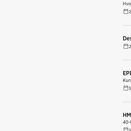
Hvo
2
Des
2
EPD
Kur
5
HM
40-
1