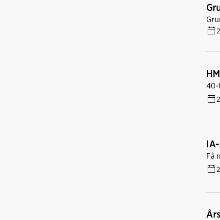
Gru
Grun
2
HM
40-
2
IA
Få 
2
Års