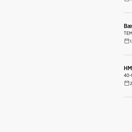
Bæ
TEM
1
HM
40-
2