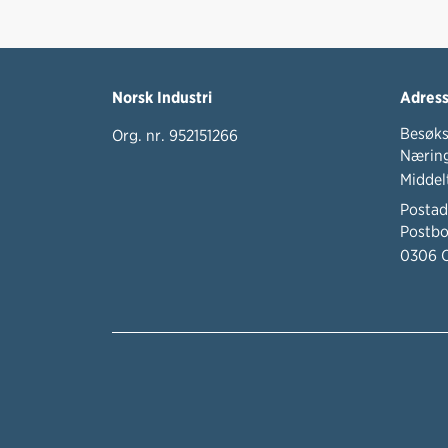
Norsk Industri
Adres
Besøks
Org. nr. 952151266
Næring
Middel
Postad
Postbo
0306 