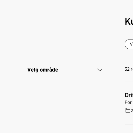
K
V
32
r
Velg område
Dri
For
2