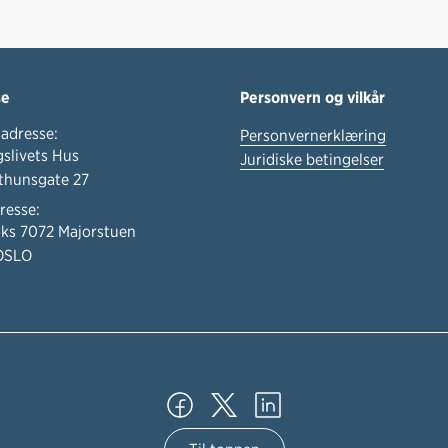
se
Personvern og vilkår
adresse:
Personvernerklæring
slivets Hus
Juridiske betingelser
thunsgate 27
resse:
ks 7072 Majorstuen
OSLO