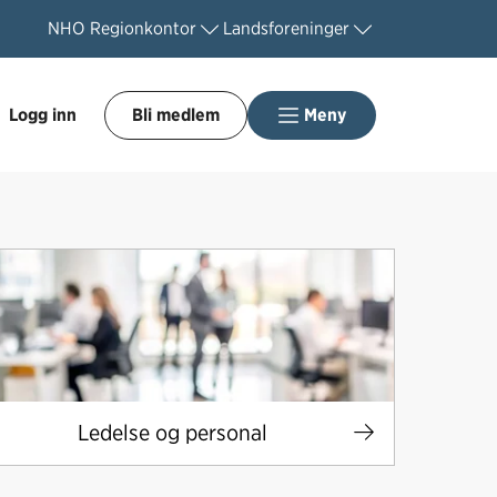
NHO
Regionkontor
Landsforeninger
Logg inn
Bli medlem
Meny
Ledelse og personal