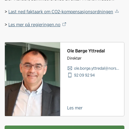
>
Last ned faktaark om CO2-kompensasjonsordningen
>
Les mer på regjeringen.no
Ole Børge Yttredal
Direktør
ole.borge.yttredal@norskindustri.no
92 09 92 94
Les mer