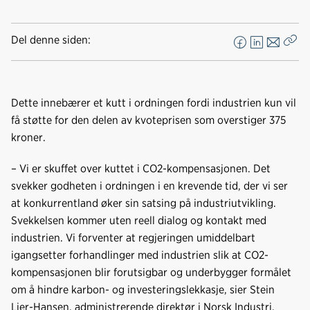
Del denne siden:
F
L
E
Kop
a
i
-
len
c
n
p
e
k
o
Dette innebærer et kutt i ordningen fordi industrien kun vil
b
e
s
få støtte for den delen av kvoteprisen som overstiger 375
o
d
t
kroner.
o
I
k
n
– Vi er skuffet over kuttet i CO2-kompensasjonen. Det
svekker godheten i ordningen i en krevende tid, der vi ser
at konkurrentland øker sin satsing på industriutvikling.
Svekkelsen kommer uten reell dialog og kontakt med
industrien. Vi forventer at regjeringen umiddelbart
igangsetter forhandlinger med industrien slik at CO2-
kompensasjonen blir forutsigbar og underbygger formålet
om å hindre karbon- og investeringslekkasje, sier Stein
Lier-Hansen, administrerende direktør i Norsk Industri.