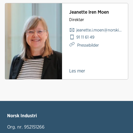
Jeanette Iren Moen
Direktør
jeanette.i.moen@norskindustri.no
91 11 61 49
Pressebilder
Les mer
Norsk Industri
Org. nr. 952151266