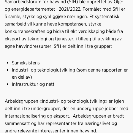
Samarbeidsforum for havvind (SfH) ble opprettet av Olje-
b
e
s
og energidepartementet i 2021/2022. Formålet med SfH er
o
d
t
å samle, styrke og synliggjøre næringen. Et systematisk
o
I
samarbeid vil kunne heve kompetansen, styrke
k
n
konkurransekraften og bidra til økt verdiskaping både fra
eksport av teknologi og tjenester, i tillegg til utvikling av
egne havvindressurser. SfH er delt inn i tre grupper:
Sameksistens
Industri- og teknologiutvikling (som denne rapporten er
en del av)
Infrastruktur og nett
Arbeidsgruppen «Industri- og teknologiutvikling» er igjen
delt inn i tre undergrupper, der en undergruppe jobber med
internasjonalisering og eksport. Arbeidsgruppen er bredt
sammensatt og har representanter fra næringslivet og
andre relevante interessenter innen havvind.