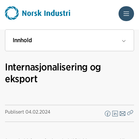
Meny
Innhold
Internasjonalisering og
eksport
Publisert
04.02.2024
F
L
E
Kop
a
i
-
len
c
n
p
e
k
o