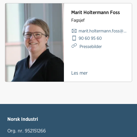
Marit Holtermann Foss
Fagsjef
marit.holtermann.foss@norskindustri.no
90 60 95 60
Pressebilder
Les mer
Norsk Industri
Org. nr. 952151266