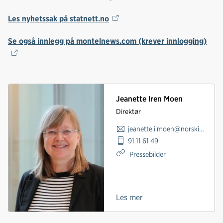
Les nyhetssak på statnett.no
Se også innlegg på montelnews.com (krever innlogging)
Jeanette Iren Moen
Direktør
jeanette.i.moen@norskindustri.no
91 11 61 49
Pressebilder
Les mer