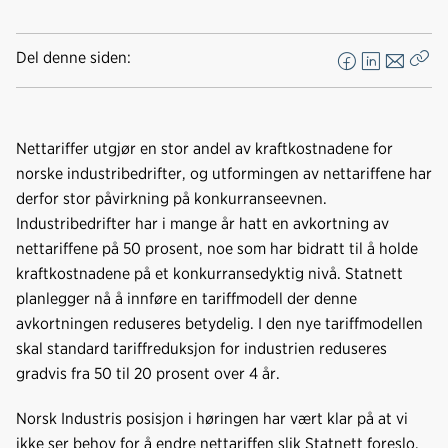
Del denne siden:
F
L
E
Kop
a
i
-
len
c
n
p
e
k
o
Nettariffer utgjør en stor andel av kraftkostnadene for
b
e
s
norske industribedrifter, og utformingen av nettariffene har
o
d
t
derfor stor påvirkning på konkurranseevnen.
o
I
Industribedrifter har i mange år hatt en avkortning av
k
n
nettariffene på 50 prosent, noe som har bidratt til å holde
kraftkostnadene på et konkurransedyktig nivå. Statnett
planlegger nå å innføre en tariffmodell der denne
avkortningen reduseres betydelig. I den nye tariffmodellen
skal standard tariffreduksjon for industrien reduseres
gradvis fra 50 til 20 prosent over 4 år.
Norsk Industris posisjon i høringen har vært klar på at vi
ikke ser behov for å endre nettariffen slik Statnett foreslo.