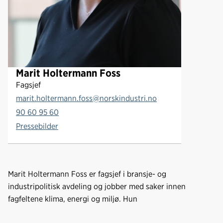
s
Marit Holtermann Foss
Fagsjef
marit.holtermann.foss@norskindustri.no
90 60 95 60
Pressebilder
Marit Holtermann Foss er fagsjef i bransje- og
industripolitisk avdeling og jobber med saker innen
fagfeltene klima, energi og miljø. Hun