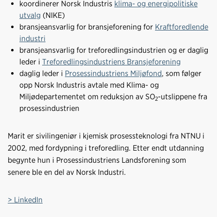
koordinerer Norsk Industris
klima- og energipolitiske
utvalg
(NIKE)
bransjeansvarlig for bransjeforening for
Kraftforedlende
industri
bransjeansvarlig for treforedlingsindustrien og er daglig
leder i
Treforedlingsindustriens Bransjeforening
daglig leder i
Prosessindustriens Miljøfond
, som følger
opp Norsk Industris avtale med Klima- og
Miljødepartementet om reduksjon av SO
-utslippene fra
2
prosessindustrien
Marit er sivilingeniør i kjemisk prosessteknologi fra NTNU i
2002, med fordypning i treforedling. Etter endt utdanning
begynte hun i Prosessindustriens Landsforening som
senere ble en del av Norsk Industri.
> LinkedIn