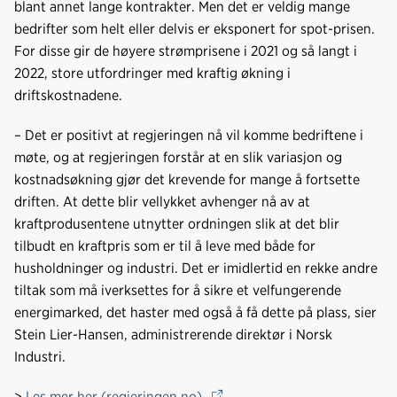
blant annet lange kontrakter. Men det er veldig mange
o
I
bedrifter som helt eller delvis er eksponert for spot-prisen.
k
n
For disse gir de høyere strømprisene i 2021 og så langt i
2022, store utfordringer med kraftig økning i
driftskostnadene.
– Det er positivt at regjeringen nå vil komme bedriftene i
møte, og at regjeringen forstår at en slik variasjon og
kostnadsøkning gjør det krevende for mange å fortsette
driften. At dette blir vellykket avhenger nå av at
kraftprodusentene utnytter ordningen slik at det blir
tilbudt en kraftpris som er til å leve med både for
husholdninger og industri. Det er imidlertid en rekke andre
tiltak som må iverksettes for å sikre et velfungerende
energimarked, det haster med også å få dette på plass, sier
Stein Lier-Hansen, administrerende direktør i Norsk
Industri.
>
Les mer her (regjeringen.no)