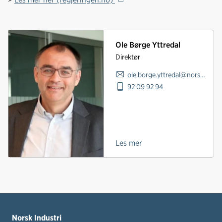
Ole Børge Yttredal
Direktør
ole.borge.yttredal@norskindustri.no
92 09 92 94
Les mer
Norsk Industri