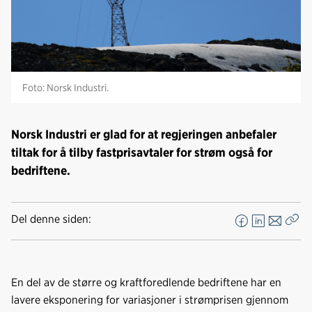
Foto: Norsk Industri.
Norsk Industri er glad for at regjeringen anbefaler
tiltak for å tilby fastprisavtaler for strøm også for
bedriftene.
Del denne siden:
F
L
E
Kop
a
i
-
len
c
n
p
e
k
o
En del av de større og kraftforedlende bedriftene har en
b
e
s
lavere eksponering for variasjoner i strømprisen gjennom
o
d
t