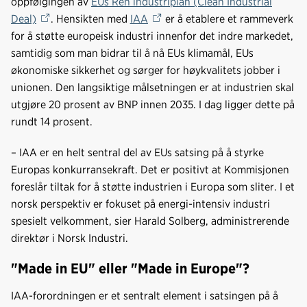
oppfølgingen av
EUs Ren industriplan (Clean Industrial
o
d
t
Deal)
. Hensikten med
IAA
er å etablere et rammeverk
o
I
for å støtte europeisk industri innenfor det indre markedet,
k
n
samtidig som man bidrar til å nå EUs klimamål, EUs
økonomiske sikkerhet og sørger for høykvalitets jobber i
unionen. Den langsiktige målsetningen er at industrien skal
utgjøre 20 prosent av BNP innen 2035. I dag ligger dette på
rundt 14 prosent.
– IAA er en helt sentral del av EUs satsing på å styrke
Europas konkurransekraft. Det er positivt at Kommisjonen
foreslår tiltak for å støtte industrien i Europa som sliter. I et
norsk perspektiv er fokuset på energi-intensiv industri
spesielt velkomment, sier Harald Solberg, administrerende
direktør i Norsk Industri.
"Made in EU" eller "Made in Europe"?
IAA-forordningen er et sentralt element i satsingen på å