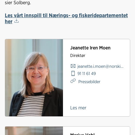
sier Solberg.
Les vårt innspill til Nærings- og fiskeridepartementet
her
Jeanette Iren Moen
Direktør
jeanette.i.moen@norskindustri.no
91 11 61 49
Pressebilder
Les mer