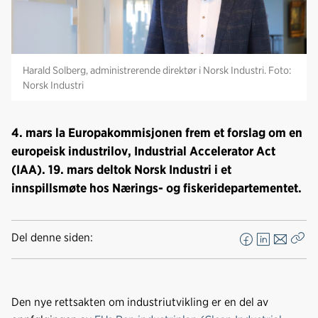
Harald Solberg, administrerende direktør i Norsk Industri. Foto:
Norsk Industri
4. mars la Europakommisjonen frem et forslag om en
europeisk industrilov, Industrial Accelerator Act
(IAA). 19. mars deltok Norsk Industri i et
innspillsmøte hos Nærings- og fiskeridepartementet.
Del denne siden:
F
L
E
Kop
a
i
-
len
c
n
p
e
k
o
Den nye rettsakten om industriutvikling er en del av
b
e
s