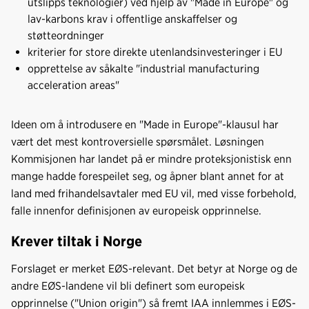
utslipps teknologier) ved hjelp av "Made in Europe" og
lav-karbons krav i offentlige anskaffelser og
støtteordninger
kriterier for store direkte utenlandsinvesteringer i EU
opprettelse av såkalte "industrial manufacturing
acceleration areas"
Ideen om å introdusere en "Made in Europe"-klausul har
vært det mest kontroversielle spørsmålet. Løsningen
Kommisjonen har landet på er mindre proteksjonistisk enn
mange hadde forespeilet seg, og åpner blant annet for at
land med frihandelsavtaler med EU vil, med visse forbehold,
falle innenfor definisjonen av europeisk opprinnelse.
Krever tiltak i Norge
Forslaget er merket EØS-relevant. Det betyr at Norge og de
andre EØS-landene vil bli definert som europeisk
opprinnelse ("Union origin") så fremt IAA innlemmes i EØS-