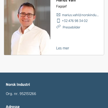
Marius Vahl
Fagsjef
marius.vahl@norskindustri.no
+32 476 98 34 02
Pressebilder
Les mer
Norsk Industri
Org. nr. 952151266
Adresse