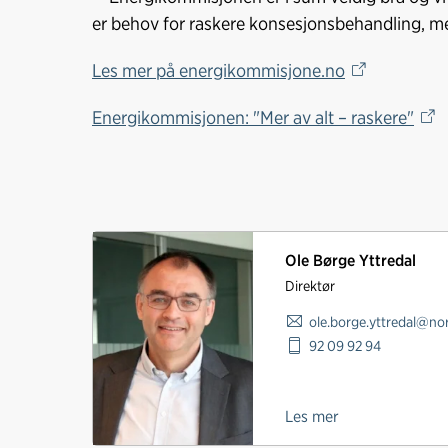
er behov for raskere konsesjonsbehandling, me
Les mer på energikommisjone.no
Energikommisjonen: "Mer av alt – raskere"
Ole Børge Yttredal
Direktør
ole.borge.yttredal@nor
92 09 92 94
Les mer