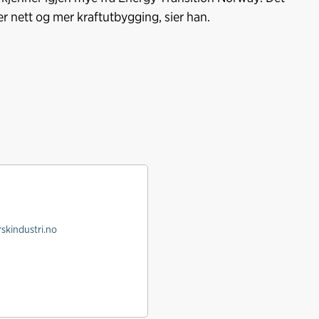
r nett og mer kraftutbygging, sier han.
skindustri.no