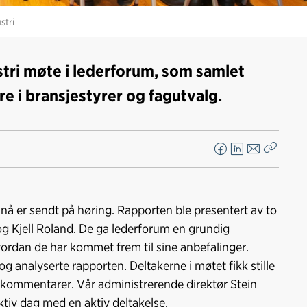
stri
stri møte i lederforum, som samlet
ere i bransjestyrer og fagutvalg.
F
L
E
Kopier
a
i
-
lenke
c
n
p
e
k
o
å er sendt på høring. Rapporten ble presentert av to
b
e
s
 Kjell Roland. De ga lederforum en grundig
o
d
t
dan de har kommet frem til sine anbefalinger.
o
I
 analyserte rapporten. Deltakerne i møtet fikk stille
k
n
ommentarer. Vår administrerende direktør Stein
ktiv dag med en aktiv deltakelse.