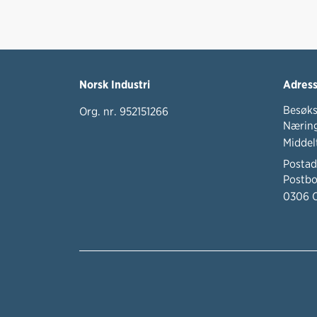
Norsk Industri
Adres
Besøks
Org. nr. 952151266
Næring
Middel
Postad
Postbo
0306 