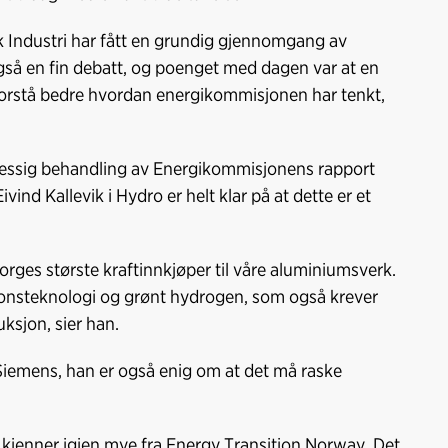
sk Industri har fått en grundig gjennomgang av
gså en fin debatt, og poenget med dagen var at en
 forstå bedre hvordan energikommisjonen har tenkt,
messig behandling av Energikommisjonens rapport
ivind Kallevik i Hydro er helt klar på at dette er et
Norges største kraftinnkjøper til våre aluminiumsverk.
jonsteknologi og grønt hydrogen, som også krever
ksjon, sier han.
 Siemens, han er også enig om at det må raske
 kjenner igjen mye fra Energy Transition Norway. Det