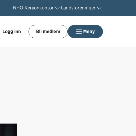
NHO
Regionkontor
Landsforeninger
Logg inn
Bli medlem
Meny