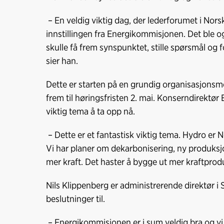
– En veldig viktig dag, der lederforumet i Nor
innstillingen fra Energikommisjonen. Det ble o
skulle få frem synspunktet, stille spørsmål og
sier han.
Dette er starten på en grundig organisasjons
frem til høringsfristen 2. mai. Konserndirektør E
viktig tema å ta opp nå.
– Dette er et fantastisk viktig tema. Hydro er 
Vi har planer om dekarbonisering, ny produks
mer kraft. Det haster å bygge ut mer kraftprodu
Nils Klippenberg er administrerende direktør i
beslutninger til.
– Energikommisjonen er i sum veldig bra og vi