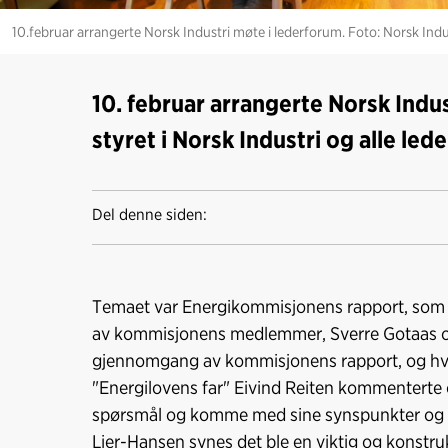
10.februar arrangerte Norsk Industri møte i lederforum. Foto: Norsk Indu
10. februar arrangerte Norsk Indu
styret i Norsk Industri og alle led
Del denne siden:
Temaet var Energikommisjonens rapport, som n
av kommisjonens medlemmer, Sverre Gotaas og
gjennomgang av kommisjonens rapport, og hvor
"Energilovens far" Eivind Reiten kommenterte og
spørsmål og komme med sine synspunkter og k
Lier-Hansen synes det ble en viktig og konstru