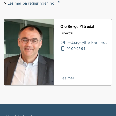
>
Les mer på regjeringen.no
Ole Børge Yttredal
Direktør
ole.borge.yttredal@norskindustri.no
92 09 92 94
Les mer