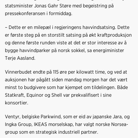
b
e
s
statsminister Jonas Gahr Støre med begeistring på
o
d
t
pressekonferansen i formiddag.
o
I
k
n
– Dette er en milepæl i regjeringens havvindsatsing. Dette
er første steg på en storstilt satsing på økt kraftproduksjon
og denne første runden viste at det er stor interesse av å
bygge havvindparker på norsk sokkel, sa energiminister
Terje Aasland.
Vinnerbudet endte på 115 øre per kilowatt time, og ved at
auksjonen har pågått siden mandag morgen har det vært
minst to budgivere som har kjempet om tildelingen. Både
Statkraft, Equinor og Shell var prekvalifisert i sine
konsortier.
Ventyr, belgiske Parkwind, som er eid av japanske Jara, og
Ingka Group, IKEAS morselskap, har valgt norske Norsea-
group som en strategisk industriell partner.