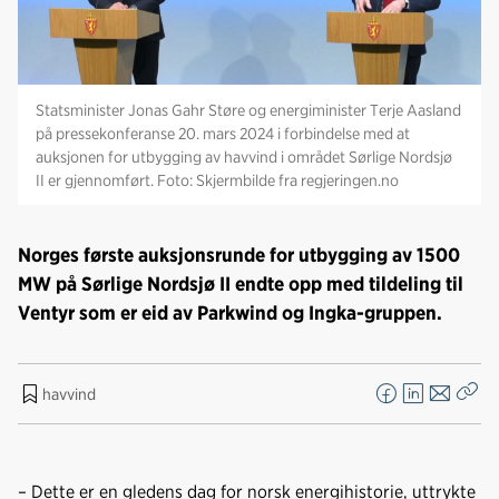
Statsminister Jonas Gahr Støre og energiminister Terje Aasland
på pressekonferanse 20. mars 2024 i forbindelse med at
auksjonen for utbygging av havvind i området Sørlige Nordsjø
II er gjennomført. Foto: Skjermbilde fra regjeringen.no
Norges første auksjonsrunde for utbygging av 1500
MW på Sørlige Nordsjø II endte opp med tildeling til
Ventyr som er eid av Parkwind og Ingka-gruppen.
havvind
F
L
E
Kop
a
i
-
len
c
n
p
e
k
o
– Dette er en gledens dag for norsk energihistorie, uttrykte