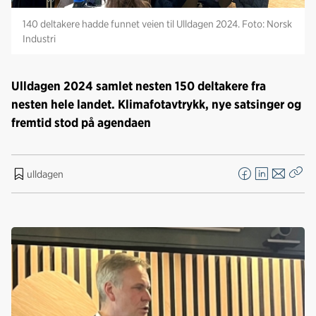
140 deltakere hadde funnet veien til Ulldagen 2024. Foto: Norsk
Industri
Ulldagen 2024 samlet nesten 150 deltakere fra
nesten hele landet. Klimafotavtrykk, nye satsinger og
fremtid stod på agendaen
ulldagen
F
L
E
Kop
a
i
-
len
c
n
p
e
k
o
b
e
s
o
d
t
o
I
k
n