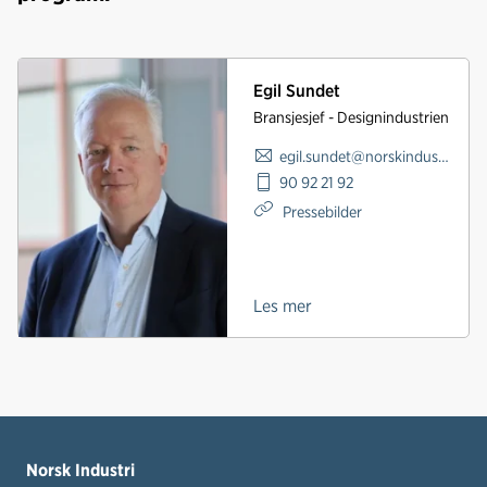
Egil Sundet
Bransjesjef - Designindustrien
egil.sundet@norskindustri.no
90 92 21 92
Pressebilder
Les mer
Norsk Industri