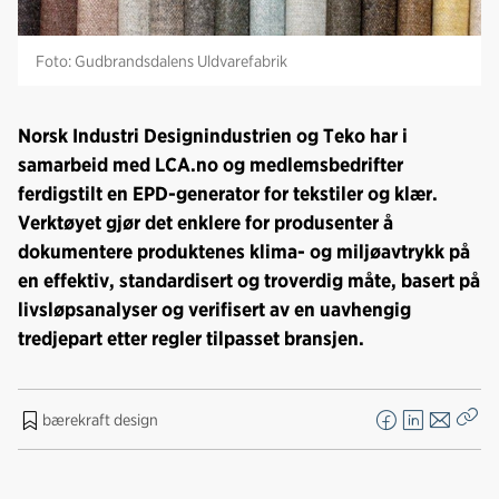
Foto: Gudbrandsdalens Uldvarefabrik
Norsk Industri Designindustrien og Teko har i
samarbeid med LCA.no og medlemsbedrifter
ferdigstilt en EPD-generator for tekstiler og klær.
Verktøyet gjør det enklere for produsenter å
dokumentere produktenes klima- og miljøavtrykk på
en effektiv, standardisert og troverdig måte, basert på
livsløpsanalyser og verifisert av en uavhengig
tredjepart etter regler tilpasset bransjen.
bærekraft design
F
L
E
Kop
a
i
-
len
c
n
p