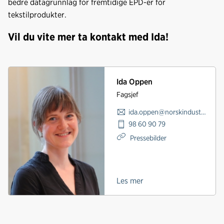
bedre datagrunnlag for fremtidige EPD-er for
tekstilprodukter.
Vil du vite mer ta kontakt med Ida!
Ida Oppen
Fagsjef
ida.oppen@norskindustri.no
98 60 90 79
Pressebilder
Les mer