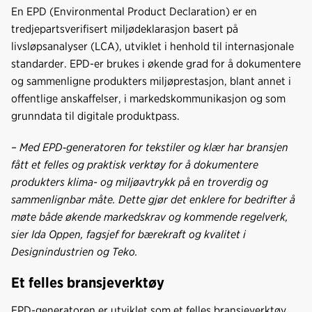
e
k
o
En EPD (Environmental Product Declaration) er en
b
e
s
tredjepartsverifisert miljødeklarasjon basert på
o
d
t
livsløpsanalyser (LCA), utviklet i henhold til internasjonale
o
I
standarder. EPD-er brukes i økende grad for å dokumentere
k
n
og sammenligne produkters miljøprestasjon, blant annet i
offentlige anskaffelser, i markedskommunikasjon og som
grunndata til digitale produktpass.
– Med EPD
‑
generatoren for tekstiler og klær har bransjen
fått et felles og praktisk verktøy for å dokumentere
produkters klima- og miljøavtrykk på en troverdig og
sammenlignbar måte. Dette gjør det enklere for bedrifter å
møte både økende markedskrav og kommende regelverk,
sier Ida Oppen, fagsjef for bærekraft og kvalitet i
Designindustrien og Teko.
Et felles bransjeverktøy
EPD-generatoren er utviklet som et felles bransjeverktøy