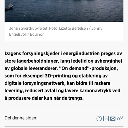
Johan Sverdrup-feltet. Foto: Lizette Bertelsen / Jonny
Engelsvoll / Equinor
Dagens forsyningskjeder i energiindustrien preges av
store lagerbeholdninger, lang ledetid og avhengighet
av globale leverandører. "On demand"-produksjon,
som for eksempel 3D-printing og etablering av
digitale forsyningsnettverk, kan bidra til raskere
levering, redusert avfall og lavere karbonavtrykk ved
å produsere deler kun når de trengs.
Del denne siden:
F
L
E
Kop