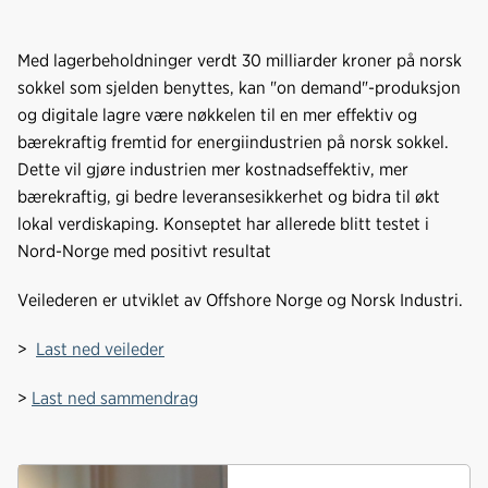
a
i
-
len
c
n
p
e
k
o
Med lagerbeholdninger verdt 30 milliarder kroner på norsk
b
e
s
sokkel som sjelden benyttes, kan "on demand"-produksjon
o
d
t
og digitale lagre være nøkkelen til en mer effektiv og
o
I
bærekraftig fremtid for energiindustrien på norsk sokkel.
k
n
Dette vil gjøre industrien mer kostnadseffektiv, mer
bærekraftig, gi bedre leveransesikkerhet og bidra til økt
lokal verdiskaping. Konseptet har allerede blitt testet i
Nord-Norge med positivt resultat
Veilederen er utviklet av Offshore Norge og Norsk Industri.
>
Last ned veileder
>
Last ned sammendrag