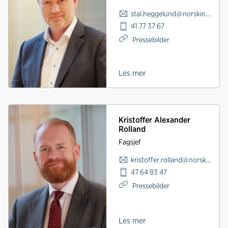
stal.heggelund@norskindustri.no
41 77 37 67
Pressebilder
Les mer
Kristoffer Alexander
Rolland
Fagsjef
kristoffer.rolland@norskindustri.no
47 64 83 47
Pressebilder
Les mer