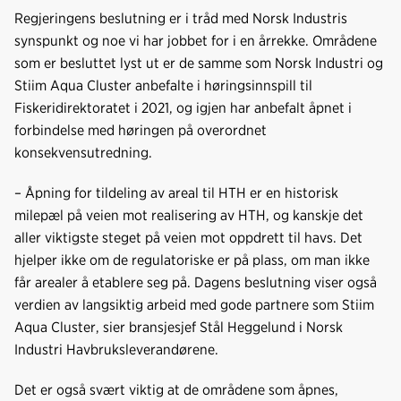
e
k
o
Regjeringens beslutning er i tråd med Norsk Industris
b
e
s
synspunkt og noe vi har jobbet for i en årrekke. Områdene
o
d
t
som er besluttet lyst ut er de samme som Norsk Industri og
o
I
Stiim Aqua Cluster anbefalte i høringsinnspill til
k
n
Fiskeridirektoratet i 2021, og igjen har anbefalt åpnet i
forbindelse med høringen på overordnet
konsekvensutredning.
– Åpning for tildeling av areal til HTH er en historisk
milepæl på veien mot realisering av HTH, og kanskje det
aller viktigste steget på veien mot oppdrett til havs. Det
hjelper ikke om de regulatoriske er på plass, om man ikke
får arealer å etablere seg på. Dagens beslutning viser også
verdien av langsiktig arbeid med gode partnere som Stiim
Aqua Cluster, sier bransjesjef Stål Heggelund i Norsk
Industri Havbruksleverandørene.
Det er også svært viktig at de områdene som åpnes,