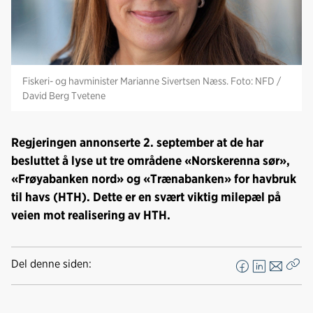
Fiskeri- og havminister Marianne Sivertsen Næss. Foto: NFD /
David Berg Tvetene
Regjeringen annonserte 2. september at de har
besluttet å lyse ut tre områdene «Norskerenna sør»,
«Frøyabanken nord» og «Trænabanken» for havbruk
til havs (HTH). Dette er en svært viktig milepæl på
veien mot realisering av HTH.
Del denne siden:
F
L
E
Kop
a
i
-
len
c
n
p