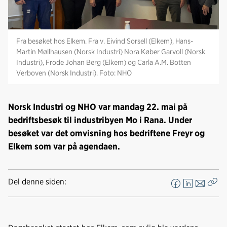
Fra besøket hos Elkem. Fra v. Eivind Sorsell (Elkem), Hans-
Martin Møllhausen (Norsk Industri) Nora Køber Garvoll (Norsk
Industri), Frode Johan Berg (Elkem) og Carla A.M. Botten
Verboven (Norsk Industri). Foto: NHO
Norsk Industri og NHO var mandag 22. mai på
bedriftsbesøk til industribyen Mo i Rana. Under
besøket var det omvisning hos bedriftene Freyr og
Elkem som var på agendaen.
Del denne siden:
F
L
E
Kop
a
i
-
len
c
n
p
e
k
o