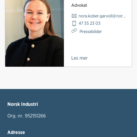
Advokat
nora.kober.garvoll@norskindustri.no
47 35 23 03
Pressebilder
Les mer
Norsk Industri
Org. nr. 952151266
Adresse