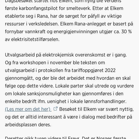
Dagsbesøket startet hos Elkem, som nylig ble verdens
b
e
s
første karbonfangstpilot for smelteverk. Etter at Elkem
o
d
t
etablerte seg i Rana, har de sørget for påfyll av viktige
o
I
ressurser i verksledelsen. Elkem Rana-anlegget er basert på
k
n
fornybar vannkraft og energigjenvinningen utgjør ca. 30 %
av elektrisitetstilførselen.
Utvalgsarbeid på elektrokjemisk overenskomst er i gang.
Og fra workshopen i november ble teksten om
utvalgsarbeid i protokollen fra tariffoppgjøret 2022
gjennomgått, og der ble det arbeidet med hvordan en skal
følge opp dette videre. Lokale parter skal utrede og vurdere
om lokale sanksjonsmuligheter kan gjennomføres i den
enkelte bedrift ifm. uenighet i lokale lønnsforhandlinger.
(Les mer om det her)
Besøket til Elkem var svært nyttig,
og det er alltid interessant å være i dialog med bedrifter på
arbeidsplassen deres.
Deretter gikk turen videre til Freyr. Det er Norges første