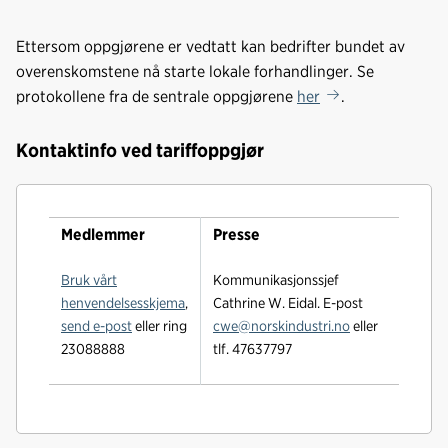
Ettersom oppgjørene er vedtatt kan bedrifter bundet av
overenskomstene nå starte lokale forhandlinger. Se
protokollene fra de sentrale oppgjørene
her
.
Kontaktinfo ved tariffoppgjør
Medlemmer
Presse
Bruk vårt
Kommunikasjonssjef
henvendelsesskjema
,
Cathrine W. Eidal. E-post
send e-post
eller ring
cwe@norskindustri.no
eller
23088888
tlf. 47637797