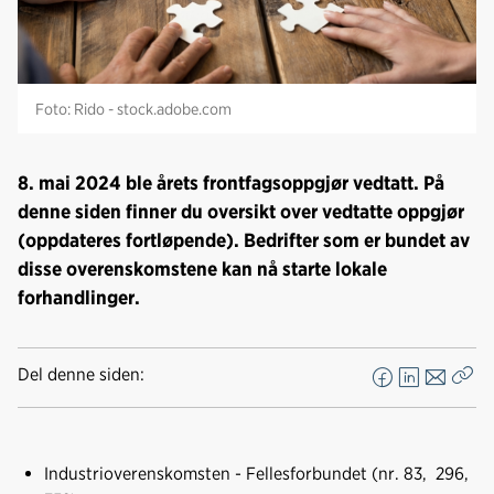
Foto: Rido - stock.adobe.com
8. mai 2024 ble årets frontfagsoppgjør vedtatt. På
denne siden finner du oversikt over vedtatte oppgjør
(oppdateres fortløpende). Bedrifter som er bundet av
disse overenskomstene kan nå starte lokale
forhandlinger.
Del denne siden:
F
L
E
Kop
a
i
-
len
c
n
p
e
k
o
Industrioverenskomsten - Fellesforbundet (nr. 83, 296,