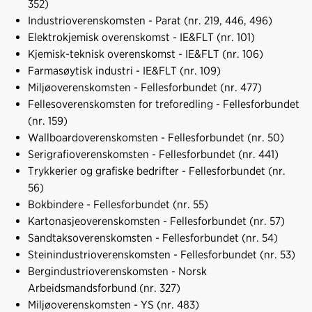
b
e
s
352)
o
d
t
Industrioverenskomsten - Parat (nr. 219, 446, 496)
o
I
Elektrokjemisk overenskomst - IE&FLT (nr. 101)
k
n
Kjemisk-teknisk overenskomst - IE&FLT (nr. 106)
Farmasøytisk industri - IE&FLT (nr. 109)
Miljøoverenskomsten - Fellesforbundet (nr. 477)
Fellesoverenskomsten for treforedling - Fellesforbundet
(nr. 159)
Wallboardoverenskomsten - Fellesforbundet (nr. 50)
Serigrafioverenskomsten - Fellesforbundet (nr. 441)
Trykkerier og grafiske bedrifter - Fellesforbundet (nr.
56)
Bokbindere - Fellesforbundet (nr. 55)
Kartonasjeoverenskomsten - Fellesforbundet (nr. 57)
Sandtaksoverenskomsten - Fellesforbundet (nr. 54)
Steinindustrioverenskomsten - Fellesforbundet (nr. 53)
Bergindustrioverenskomsten - Norsk
Arbeidsmandsforbund (nr. 327)
Miljøoverenskomsten - YS (nr. 483)